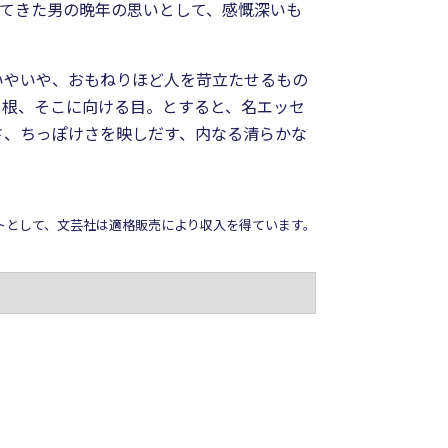
けてきた男の晩年の思いとして、感慨深いも
いやいや、おもねりほど人を苛立たせるもの
る根、そこに向ける目。とすると、名エッセ
さ、ちっぽけさを映しだす、内なる清らかな
イトとして、文芸社は適格販売により収入を得ています。