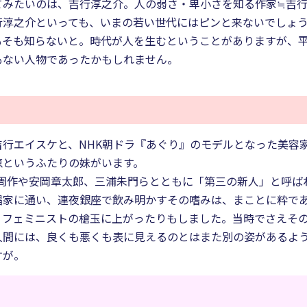
てみたいのは、吉行淳之介。人の弱さ・卑小さを知る作家≒吉
行淳之介といっても、いまの若い世代にはピンと来ないでしょ
もそも知らないと。時代が人を生むということがありますが、
もない人物であったかもしれません。
行エイスケと、NHK朝ドラ『あぐり』のモデルとなった美容
恵というふたりの妹がいます。
遠藤周作や安岡章太郎、三浦朱門らとともに「第三の新人」と呼
娼家に通い、連夜銀座で飲み明かすその嗜みは、まことに粋で
、フェミニストの槍玉に上がったりもしました。当時でさえそ
人間には、良くも悪くも表に見えるのとはまた別の姿があるよ
すが。