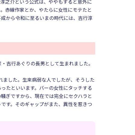
行淳之介という公式は、ややもすると意外に
う。赤線作家とか、やたらに女性にモテたと
平成から令和に至るいまの時代には、吉行淳
家・吉行あぐりの長男として生まれました。
ばれました。生来病弱な人でしたが、そうした
あったといいます。バーの女性にタッチする
の騒ぎですから、現在では完全にセクハラと
うです。そのギャップがまた、異性を惹きつ