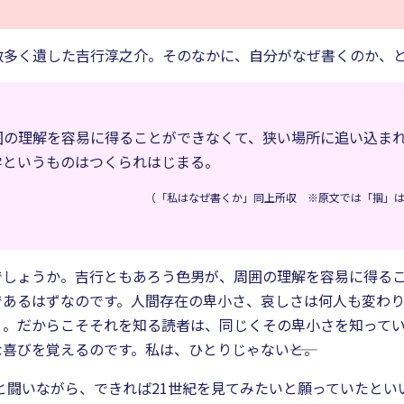
数多く遺した吉行淳之介。そのなかに、自分がなぜ書くのか、と
囲の理解を容易に得ることができなくて、狭い場所に追い込ま
学というものはつくられはじまる。
（「私はなぜ書くか」同上所収 ※原文では「掴」
しょうか。吉行ともあろう色男が、周囲の理解を容易に得ること
であるはずなのです。人間存在の卑小さ、哀しさは何人も変わ
り。だからこそそれを知る読者は、同じくその卑小さを知って
喜びを覚えるのです。私は、ひとりじゃない――と。
と闘いながら、できれば21世紀を見てみたいと願っていたといい