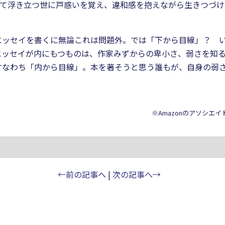
して浮き立つ世に戸惑いを覚え、違和感を抱えながら生きつづ
エッセイを書くに無論これは問題外。では「下から目線」？ 
エッセイが内にもつものは、作家みずからの卑小さ、弱さを知
すなわち「内から目線」。本を著そうと思う誰もが、自身の弱
※Amazonのアソシエ
←前の記事へ
|
次の記事へ→