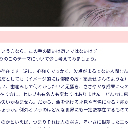
という方なら、この手の問いは嫌いではないはず。
クルばりのこのテーマについて少し考えてみましょう。
の存在です。逆に、心強くでっかく、欠点がまるでない人間な
物だとしても（イメージ的には俳優の故・高倉健さんのような
い、歯噛みして何とかしたいと足掻き、ささやかな成果に束の間
の在り方に、セレブも有名人も変わりはありません。どんなに
も失いかねません。だから、金を儲ける才覚や有名になる才能
しょうか。例外というのはどんな世界にも一定数存在するもの
のか――といえば、つまりそれは人の弱さ、卑小さに根差したエ