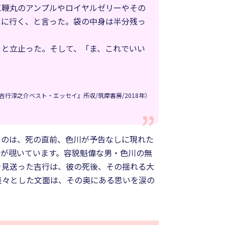
三鞭丸のアンプルやロイヤルゼリーやその
家に行く、と言った。袋の中身は半分残っ
っと立止った。そして、「ま、これでいい
吉行淳之介ベスト・エッセイ』所収/筑摩書房/2018年）
るのは、死の直前、色川が予告なしに現れた
子が覗いています。容貌魁偉な男・色川の無
を見送った吉行は、彼の死後、その揺れる大
淡々とした文面は、その奥にある思いを涙の