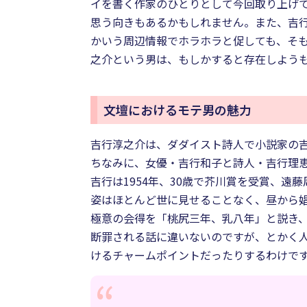
イを書く作家のひとりとして今回取り上げ
思う向きもあるかもしれません。また、吉
かいう周辺情報でホラホラと促しても、そ
之介という男は、もしかすると存在しよう
文壇におけるモテ男の魅力
吉行淳之介は、ダダイスト詩人で小説家の吉
ちなみに、女優・吉行和子と詩人・吉行理
吉行は1954年、30歳で芥川賞を受賞、
姿はほとんど世に見せることなく、昼から
極意の会得を「桃尻三年、乳八年」と説き
断罪される話に違いないのですが、とかく
けるチャームポイントだったりするわけで