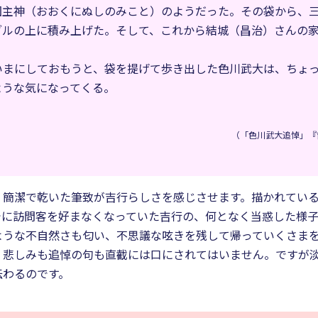
国主神（おおくにぬしのみこと）のようだった。その袋から、
ブルの上に積み上げた。そして、これから結城（昌治）さんの
いまにしておもうと、袋を提げて歩き出した色川武大は、ちょ
ような気になってくる。
（「色川武大追悼」『
、簡潔で乾いた筆致が吉行らしさを感じさせます。描かれてい
でに訪問客を好まなくなっていた吉行の、何となく当惑した様
ような不自然さも匂い、不思議な呟きを残して帰っていくさま
、悲しみも追悼の句も直截には口にされてはいません。ですが
伝わるのです。