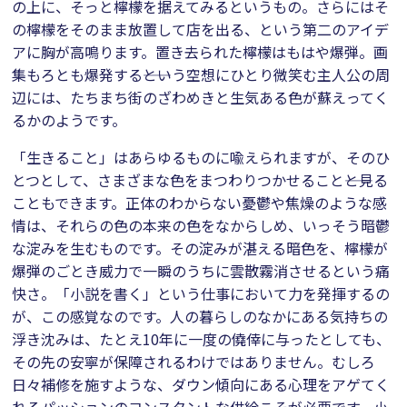
の上に、そっと檸檬を据えてみるというもの。さらにはそ
の檸檬をそのまま放置して店を出る、という第二のアイデ
アに胸が高鳴ります。置き去られた檸檬はもはや爆弾。画
集もろとも爆発する――という空想にひとり微笑む主人公の周
辺には、たちまち街のざわめきと生気ある色が蘇えってく
るかのようです。
「生きること」はあらゆるものに喩えられますが、そのひ
とつとして、さまざまな色をまつわりつかせること――と見る
こともできます。正体のわからない憂鬱や焦燥のような感
情は、それらの色の本来の色をなからしめ、いっそう暗鬱
な淀みを生むものです。その淀みが湛える暗色を、檸檬が
爆弾のごとき威力で一瞬のうちに雲散霧消させるという痛
快さ。「小説を書く」という仕事において力を発揮するの
が、この感覚なのです。人の暮らしのなかにある気持ちの
浮き沈みは、たとえ10年に一度の僥倖に与ったとしても、
その先の安寧が保障されるわけではありません。むしろ
日々補修を施すような、ダウン傾向にある心理をアゲてく