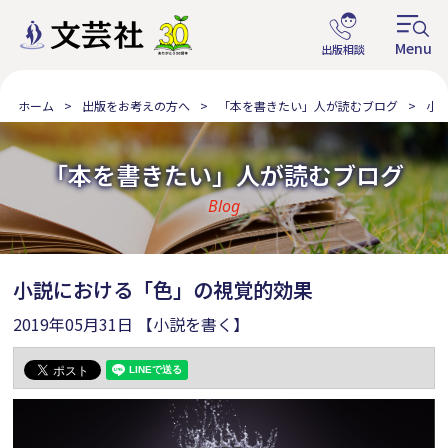
ホーム
出版をお考えの方へ
「本を書きたい」人が読むブログ
小
「本を書きたい」人が読むブログ
Blog
小説における「色」の視覚的効果
2019年05月31日
【小説を書く】