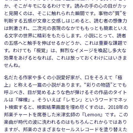
か、そこがキモになるわけです。読みの手の心の目がカッ
と見開くのは、そこに触れられた瞬間です。事物の“質”を
判断する五感が文章と交感しはじめると、読む者の想像力
は刺激され、二次元の表現のなかでももっとも簡素といえ
る文字の世界に精彩をもたらします。小説にとって、読者
の五感へと触手を伸ばせるかどうか、これは重要な課題で
す。わけても「視覚」は、鮮烈なイメージを喚起し多大な
効果をあげる――となれば、これは放っておくわけにはいきま
せんね。
名だたる作家や多くの小説愛好家が、口をそろえて「極
上」と称える一篇の小説があります。“彩りの物語”とでも
呼ぶべき、目が覚めるような色が弾けるその作品のタイト
ルは『檸檬』。そういえば「レモン」というワードでネッ
ト検索すると、検索結果画面を埋め尽くすのは、2018年の
邦楽チャートを席巻した米津玄師の『Lemon』です。この
楽曲が時代の波に洗われるのはもちろんこれからではあり
ますが、邦楽のさまざまなセールスレコードを塗り替えた