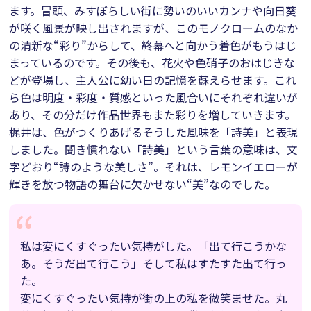
ます。冒頭、みすぼらしい街に勢いのいいカンナや向日葵
が咲く風景が映し出されますが、このモノクロームのなか
の清新な“彩り”からして、終幕へと向かう着色がもうはじ
まっているのです。その後も、花火や色硝子のおはじきな
どが登場し、主人公に幼い日の記憶を蘇えらせます。これ
ら色は明度・彩度・質感といった風合いにそれぞれ違いが
あり、その分だけ作品世界もまた彩りを増していきます。
梶井は、色がつくりあげるそうした風味を「詩美」と表現
しました。聞き慣れない「詩美」という言葉の意味は、文
字どおり“詩のような美しさ”。それは、レモンイエローが
輝きを放つ物語の舞台に欠かせない“美”なのでした。
私は変にくすぐったい気持がした。「出て行こうかな
あ。そうだ出て行こう」そして私はすたすた出て行っ
た。
変にくすぐったい気持が街の上の私を微笑ませた。丸