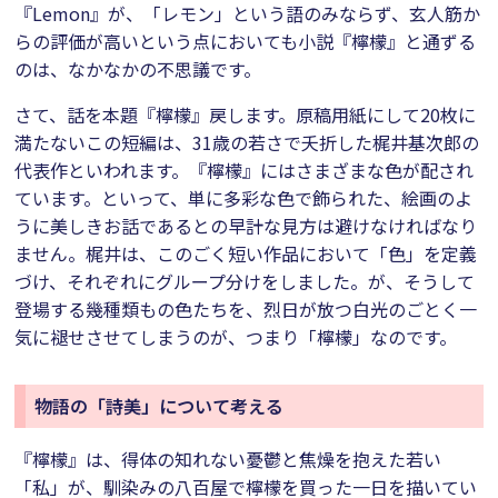
『Lemon』が、「レモン」という語のみならず、玄人筋か
らの評価が高いという点においても小説『檸檬』と通ずる
のは、なかなかの不思議です。
さて、話を本題『檸檬』戻します。原稿用紙にして20枚に
満たないこの短編は、31歳の若さで夭折した梶井基次郎の
代表作といわれます。『檸檬』にはさまざまな色が配され
ています。といって、単に多彩な色で飾られた、絵画のよ
うに美しきお話であるとの早計な見方は避けなければなり
ません。梶井は、このごく短い作品において「色」を定義
づけ、それぞれにグループ分けをしました。が、そうして
登場する幾種類もの色たちを、烈日が放つ白光のごとく一
気に褪せさせてしまうのが、つまり「檸檬」なのです。
物語の「詩美」について考える
『檸檬』は、得体の知れない憂鬱と焦燥を抱えた若い
「私」が、馴染みの八百屋で檸檬を買った一日を描いてい