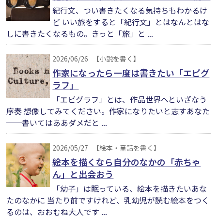
紀行文、つい書きたくなる気持ちもわかるけ
ど いい旅をすると「紀行文」とはなんとはな
しに書きたくなるもの。きっと「旅」と ...
2026/06/26
【小説を書く】
作家になったら一度は書きたい「エピグ
ラフ」
「エピグラフ」とは、作品世界へといざなう
序奏 想像してみてください。作家になりたいと志すあなた
──書いてはああダメだと ...
2026/05/27
【絵本・童話を書く】
絵本を描くなら自分のなかの「赤ちゃ
ん」と出会おう
「幼子」は眠っている、絵本を描きたいあな
たのなかに 当たり前ですけれど、乳幼児が読む絵本をつく
るのは、おおむね大人です ...