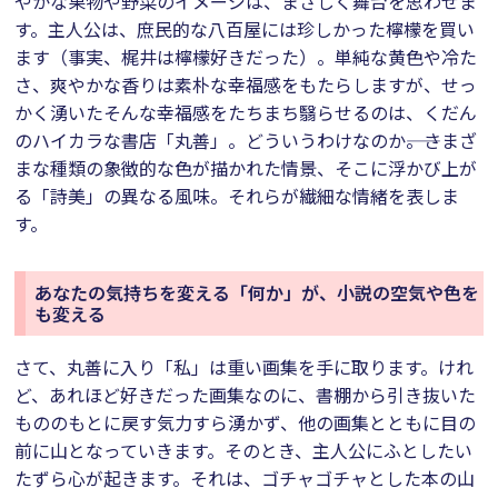
やかな果物や野菜のイメージは、まさしく舞台を思わせま
す。主人公は、庶民的な八百屋には珍しかった檸檬を買い
ます（事実、梶井は檸檬好きだった）。単純な黄色や冷た
さ、爽やかな香りは素朴な幸福感をもたらしますが、せっ
かく湧いたそんな幸福感をたちまち翳らせるのは、くだん
のハイカラな書店「丸善」。どういうわけなのか――。さまざ
まな種類の象徴的な色が描かれた情景、そこに浮かび上が
る「詩美」の異なる風味。それらが繊細な情緒を表しま
す。
あなたの気持ちを変える「何か」が、小説の空気や色を
も変える
さて、丸善に入り「私」は重い画集を手に取ります。けれ
ど、あれほど好きだった画集なのに、書棚から引き抜いた
もののもとに戻す気力すら湧かず、他の画集とともに目の
前に山となっていきます。そのとき、主人公にふとしたい
たずら心が起きます。それは、ゴチャゴチャとした本の山