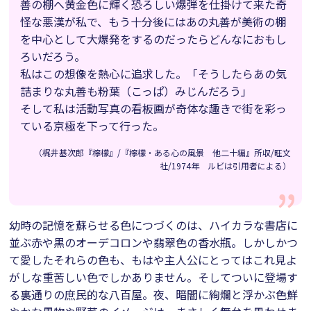
善の棚へ黄金色に輝く恐ろしい爆弾を仕掛けて来た奇
怪な悪漢が私で、もう十分後にはあの丸善が美術の棚
を中心として大爆発をするのだったらどんなにおもし
ろいだろう。
私はこの想像を熱心に追求した。「そうしたらあの気
詰まりな丸善も粉葉（こっぱ）みじんだろう」
そして私は活動写真の看板画が奇体な趣きで街を彩っ
ている京極を下って行った。
（梶井基次郎『檸檬』/『檸檬・ある心の風景 他二十編』所収/旺文
社/1974年 ルビは引用者による）
幼時の記憶を蘇らせる色につづくのは、ハイカラな書店に
並ぶ赤や黒のオーデコロンや翡翠色の香水瓶。しかしかつ
て愛したそれらの色も、もはや主人公にとってはこれ見よ
がしな重苦しい色でしかありません。そしてついに登場す
る裏通りの庶民的な八百屋。夜、暗闇に絢爛と浮かぶ色鮮