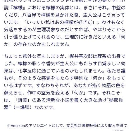
れるパッションのコンスタントな供給こそが必要です。小
説『檸檬』における檸檬の実体とは、まさにそれ。中盤の
くだり、八百屋で檸檬を見かけた際、主人公はこう言って
います。「いったい私はあの檸檬が好きだ」。わけもなく
気落ちするのが生理現象なのだとすれば、やはりそこから
引っ張り上げてくれるのも、生理的に好きだといえる「何
か」の存在なのかもしれません
ちょっと意外な気もしますが、梶井基次郎は理系の出身で
した。檸檬の彩りや香気が主人公にもたらす目覚ましい効
果は、化学反応に通じているのかもしれません。私たち誰
もが、そのような感覚をもたらす特別な「何か」をもって
いるはずです。すなわちそれが、あなたが描く物語の色を
蘇えらせ、作中の空気を変える「何か」です。それこそ
は、「詩美」のある清新な小説を書く大きな助け“秘密兵
器”（＝爆弾）なのです。
※Amazonのアソシエイトとして、文芸社は適格販売により収入を得て