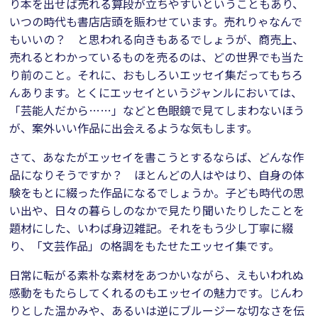
り本を出せば売れる算段が立ちやすいということもあり、
いつの時代も書店店頭を賑わせています。売れりゃなんで
もいいの？ と思われる向きもあるでしょうが、商売上、
売れるとわかっているものを売るのは、どの世界でも当た
り前のこと。それに、おもしろいエッセイ集だってもちろ
んあります。とくにエッセイというジャンルにおいては、
「芸能人だから……」などと色眼鏡で見てしまわないほう
が、案外いい作品に出会えるような気もします。
さて、あなたがエッセイを書こうとするならば、どんな作
品になりそうですか？ ほとんどの人はやはり、自身の体
験をもとに綴った作品になるでしょうか。子ども時代の思
い出や、日々の暮らしのなかで見たり聞いたりしたことを
題材にした、いわば身辺雑記。それをもう少し丁寧に綴
り、「文芸作品」の格調をもたせたエッセイ集です。
日常に転がる素朴な素材をあつかいながら、えもいわれぬ
感動をもたらしてくれるのもエッセイの魅力です。じんわ
りとした温かみや、あるいは逆にブルージーな切なさを伝