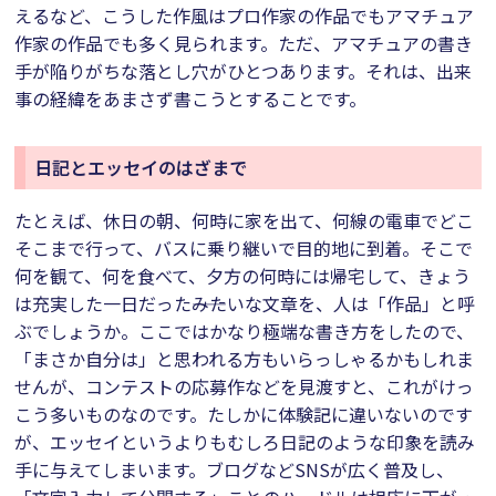
えるなど、こうした作風はプロ作家の作品でもアマチュア
作家の作品でも多く見られます。ただ、アマチュアの書き
手が陥りがちな落とし穴がひとつあります。それは、出来
事の経緯をあまさず書こうとすることです。
日記とエッセイのはざまで
たとえば、休日の朝、何時に家を出て、何線の電車でどこ
そこまで行って、バスに乗り継いで目的地に到着。そこで
何を観て、何を食べて、夕方の何時には帰宅して、きょう
は充実した一日だった――みたいな文章を、人は「作品」と呼
ぶでしょうか。ここではかなり極端な書き方をしたので、
「まさか自分は」と思われる方もいらっしゃるかもしれま
せんが、コンテストの応募作などを見渡すと、これがけっ
こう多いものなのです。たしかに体験記に違いないのです
が、エッセイというよりもむしろ日記のような印象を読み
手に与えてしまいます。ブログなどSNSが広く普及し、