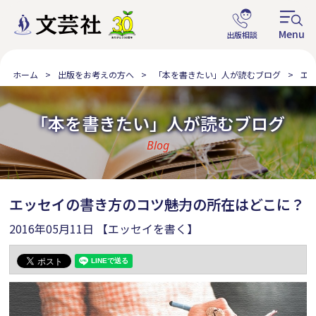
ホーム
出版をお考えの方へ
「本を書きたい」人が読むブログ
エ
「本を書きたい」人が読むブログ
Blog
エッセイの書き方のコツ――魅力の所在はどこに？
2016年05月11日
【エッセイを書く】