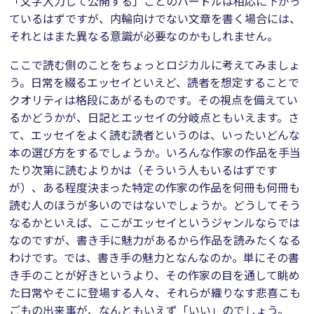
「文字入力して公開する」ことのハードルは相応に下がっ
ているはずですが、内輪向けでない文章を書く場合には、
それとはまた異なる意識が必要なのかもしれません。
ここで読む側のことをちょっとロジカルに考えてみましょ
う。日常を綴るエッセイといえど、読者を想定することで
クオリティは格段にあがるものです。その視点を備えてい
るかどうかが、日記とエッセイの分岐点ともいえます。さ
て、エッセイをよく読む読者というのは、いったいどんな
本の選び方をするでしょうか。いろんな作家の作品を手当
たり次第に読むよりかは（そういう人もいるはずです
が）、ある程度決まった特定の作家の作品を何冊も何冊も
読む人のほうが多いのではないでしょうか。どうしてそう
なるかといえば、ここがエッセイというジャンルならでは
なのですが、書き手に魅力があるから作品を読みたくなる
わけです。では、書き手の魅力となんなのか。単にその書
き手のことが好きというより、その作家の目を通して眺め
た日常やそこに登場する人々、それらが織りなす悲喜こも
ごもの出来事が、なんともいえず「いい」のでしょう。