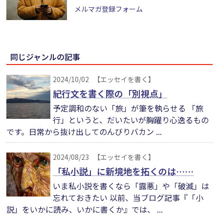
メルマガ登録フォーム
同じジャンルの記事
2024/10/02
【エッセイを書く】
紀行文を書く際の「別視点」
予定調和のない「旅」が筆を執らせる 「旅
行」というと、だいたいが胸躍り心逸るもの
です。日常から抜け出してのんびりバカン ...
2024/08/23
【エッセイを書く】
「私小説」に新境地を拓くのは……
いま私小説を書くなら「露悪」や「破滅」は
忘れておきたい 以前、当ブログ記事『「小
説」をいかに読み、いかに書くか』では、 ...