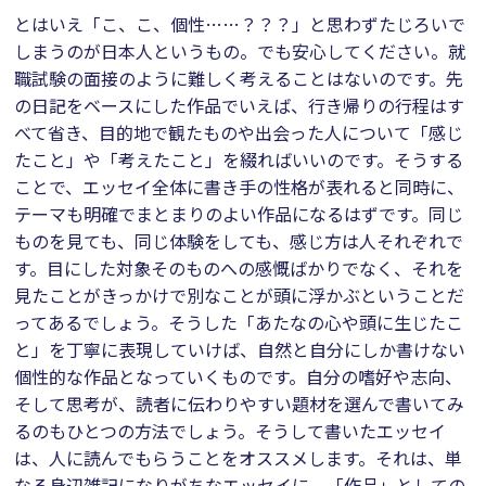
とはいえ「こ、こ、個性……？？？」と思わずたじろいで
しまうのが日本人というもの。でも安心してください。就
職試験の面接のように難しく考えることはないのです。先
の日記をベースにした作品でいえば、行き帰りの行程はす
べて省き、目的地で観たものや出会った人について「感じ
たこと」や「考えたこと」を綴ればいいのです。そうする
ことで、エッセイ全体に書き手の性格が表れると同時に、
テーマも明確でまとまりのよい作品になるはずです。同じ
ものを見ても、同じ体験をしても、感じ方は人それぞれで
す。目にした対象そのものへの感慨ばかりでなく、それを
見たことがきっかけで別なことが頭に浮かぶということだ
ってあるでしょう。そうした「あたなの心や頭に生じたこ
と」を丁寧に表現していけば、自然と自分にしか書けない
個性的な作品となっていくものです。自分の嗜好や志向、
そして思考が、読者に伝わりやすい題材を選んで書いてみ
るのもひとつの方法でしょう。そうして書いたエッセイ
は、人に読んでもらうことをオススメします。それは、単
なる身辺雑記になりがちなエッセイに、「作品」としての