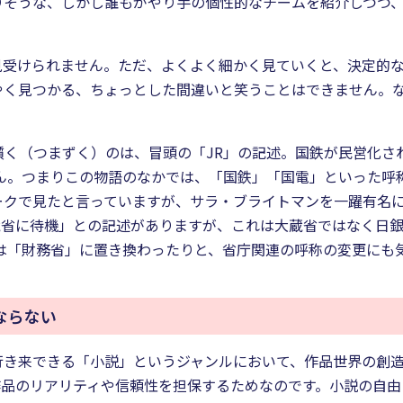
りそうな、しかし誰もがやり手の個性的なチームを紹介しつつ
見受けられません。ただ、よくよく細かく見ていくと、決定的
やく見つかる、ちょっとした間違いと笑うことはできません。
。
り躓く（つまずく）のは、冒頭の「JR」の記述。国鉄が民営化さ
せん。つまりこの物語のなかでは、「国鉄」「国電」といった呼
ークで見たと言っていますが、サラ・ブライトマンを一躍有名
蔵省に待機」との記述がありますが、これは大蔵省ではなく日
」は「財務省」に置き換わったりと、省庁関連の呼称の変更にも
ならない
行き来できる「小説」というジャンルにおいて、作品世界の創
作品のリアリティや信頼性を担保するためなのです。小説の自由