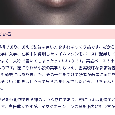
ている
虚構であり、あえて乱暴な言い方をすればつくり話です。だか
大学に入学、在学中に発明したタイムマシンをベースに起業し
気分よく一人称で書いてしまったっていいのです。実話ベースの
ものです。逆にそれが小説の美学ともいえ、虚実曖昧なまま読
スも過去にはありました。その一件を受けて読者が著者に同情
はそういう動きは目立って見られませんでしたから、「ちゃん
か。
界をも創作できる神のような存在であり、逆にいえば創造主として
ます。責任重大ですが、イマジネーションの翼を脳内にもつ方