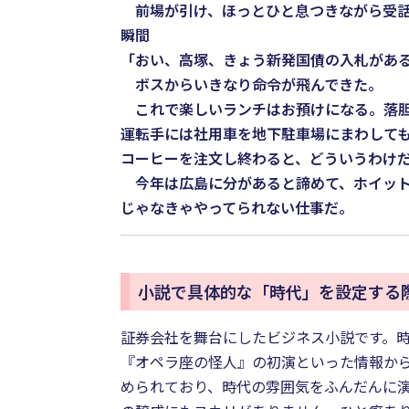
前場が引け、ほっとひと息つきながら受話器
瞬間
「おい、高塚、きょう新発国債の入札があ
ボスからいきなり命令が飛んできた。
これで楽しいランチはお預けになる。落胆
運転手には社用車を地下駐車場にまわしても
コーヒーを注文し終わると、どういうわけだ
今年は広島に分があると諦めて、ホイットニー・ヒ
じゃなきゃやってられない仕事だ。
小説で具体的な「時代」を設定する
証券会社を舞台にしたビジネス小説です。時
『オペラ座の怪人』の初演といった情報から
められており、時代の雰囲気をふんだんに演