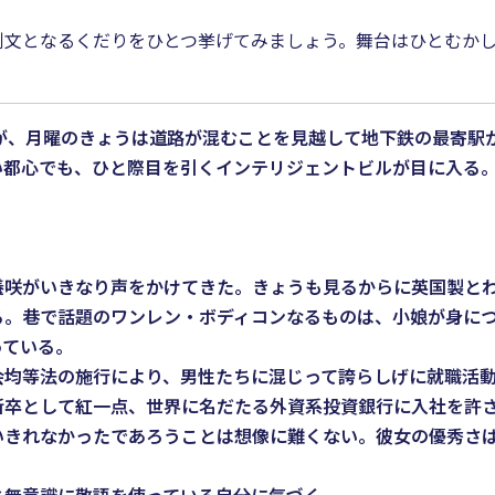
で例文となるくだりをひとつ挙げてみましょう。舞台はひとむか
が、月曜のきょうは道路が混むことを見越して地下鉄の最寄駅
都心でも、ひと際目を引くインテリジェントビルが目に入る。
」
咲がいきなり声をかけてきた。きょうも見るからに英国製とわ
る。巷で話題のワンレン・ボディコンなるものは、小娘が身に
っている。
均等法の施行により、男性たちに混じって誇らしげに就職活動
新卒として紅一点、世界に名だたる外資系投資銀行に入社を許
いきれなかったであろうことは想像に難くない。彼女の優秀さ