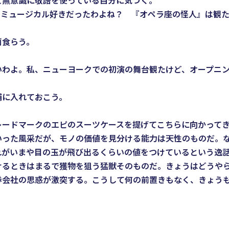
と無意識に敬語を使っている自分に気づく。
てミュージカル好きだったわよね？ 『オペラ座の怪人』は観
面食らう。
いわよ。私、ニューヨークでの初演の舞台観たけど、オープニ
に入れておこう。
ードマークのエピのスーツケースを提げてこちらに向かってき
いった風采だが、モノの価値を見分ける能力は天性のものだ。
れがいまや目の玉が飛び出るくらいの値をつけているという逸
るときはまるで獲物を狙う猛獣そのものだ。きょうはどうや
会社の思惑が激突する。こうして何の前置きもなく、きょう