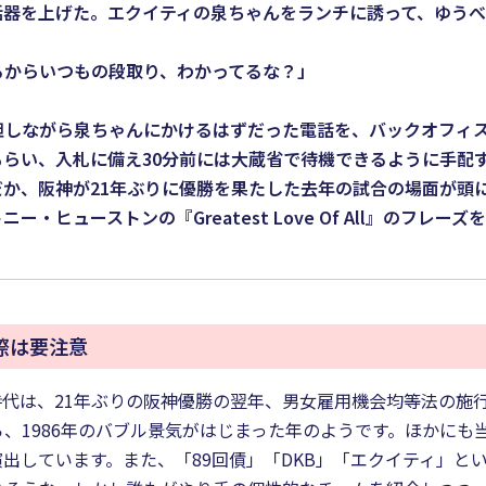
を上げた。エクイティの泉ちゃんをランチに誘って、ゆうべの
るからいつもの段取り、わかってるな？」
しながら泉ちゃんにかけるはずだった電話を、バックオフィス
らい、入札に備え30分前には大蔵省で待機できるように手配
か、阪神が21年ぶりに優勝を果たした去年の試合の場面が頭
ューストンの『Greatest Love Of All』のフレー
際は要注意
代は、21年ぶりの阪神優勝の翌年、男女雇用機会均等法の施
、1986年のバブル景気がはじまった年のようです。ほかにも
出しています。また、「89回債」「DKB」「エクイティ」と