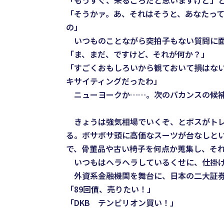
「もうすぐ、来るころだと思いますけど」
「そうかァ。あ、それはそうと、あなたっ
の」
いつものことながら突拍子もない質問に
「ま、まだ、ですけど、それが何か？」
「すごくおもしろいから観ておいて損はな
キサイティングだったわ」
ニューヨークか……。次のバカンスの候補
きょうは強気相場でいくぞ、とボスがトレ
る。ボサボサ頭に高価なスーツが台なしと
で、骨董品や古い椅子を何点か蒐集し、そ
いつもはヘラヘラしているくせに、仕掛け
外資系金融機関を舞台に、日本の二大証券
「89回債、売りたい！」
「DKB テンビリオン買い！」