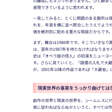
の醸成にもヌカリがありません。ひと癖あ
表現できているように思われます。
一見してみると、とくに問題のある箇所は
れを、年表を横に並べ照合したうえでよう
価を絶対的に貶める重大な瑕疵だからです
まず、舞台は1986年です。そこでいきな
は、翌年の1987年を待たなければなりま
史は『オペラ座の怪人』の初演をニューヨ
す。さらに見ていくと、「国債の入札で大
が、2001年以降の作品であれば「大蔵省
現実世界の事実をうっかり曲げては
創作の世界と現実の世界を、シームレスに
実に従わねばならぬかというと、すべては