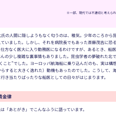
※一部、現代では不適切と考えら
北氏の人間に隠しようもなく匂うのは、稚気。少年のころから
えていました。しかし、それを病院長でもあった斎藤茂吉に恐
に仕方なく医大に入り勤務医になるわけですが、あるとき、船
ほんの少し複雑な裏事情もありました。昆虫学者の夢破れた北
くこと”でした。ヨーロッパ航海船に乗り込んだのも、実は構
からすると大きく逸れた）動機もあったのでした。こうして、
に行き当たりばったりな船医としての日々がはじまります。
黄金律
氏は「あとがき」でこんなふうに語っています。