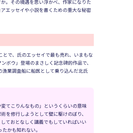
すか。その境遇を思い浮かべ、作家になりた
モアエッセイや小説を書くための重大な秘密
ことで、氏のエッセイで最も売れ、いまもな
マンボウ」登場のまさしく記念碑的作品で、
の漁業調査船に船医として乗り込んだ北氏
。
か変てこりんなもの」というくらいの意味
忍術を修行しようとして壁に駆けのぼり、
としておとなしく講義でもしていればいい
ったかも知れない。