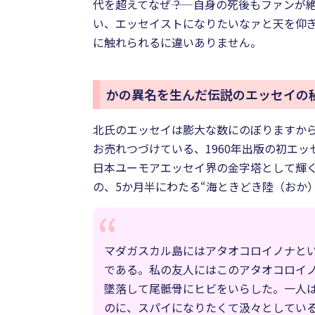
代を超えてなぜ――？ 自身の死後もファン
い、エッセイストになりたいなァと天を仰
に触れられるに違いありません。
かの異名を生んだ伝説のエッセイの
北氏のエッセイは膨大な数にのぼりますか
お売れつづけている、1960年出版の初エ
日本ユーモアエッセイ界の金字塔として輝く
の、5か月半にわたる“海ときどき陸（おか
マダガスカル島にはアタオコロイノナと
である。私の友人にはこのアタオコロイ
墜落して尾骶骨にヒビをいらした。一人
のに、スパイになりたくて汲々としている