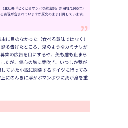
（北杜夫『どくとるマンボウ航海記』新潮社/1965年）
れる表現が含まれていますが原文のまま引用しています。
昆虫に目のなかった（食べる意味ではなく）
る恐る告げたところ、鬼のようなカミナリが
医募集の広告を目にするや、矢も盾も止まら
でしたが、傷心の胸に芽吹き、いつしか我が
想していた小説に関係するドイツに行ってみ
海上にのんきに浮かぶマンボウに我が身を重