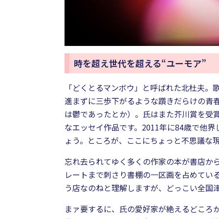
時を超え世代を超える“ユーモア”
「どくとるマンボウ」と呼ばれた北杜夫。歌
進まずに三歩下がるような躓きだらけの青
は鬱であったとか）。氏はまた芥川賞を受賞
なエッセイ作品です。2011年に84歳で
ょう。ところが、ここにちょっと不思議な
忘れ去られてゆく多くの作家の本が書店か
レートまで刺さり書棚の一区画を占めてい
う店なのねと理解しますが、どっこい全国
まァ要するに、氏の愛好家が絶えるどころ