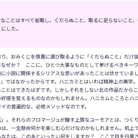
ンなことはすべて省略し、くだらぬこと、取るに足らないこと、
とにした。
おり、おみくじを慎重に選び取るように「くだらぬこと」だけ
はなぜか？ ここに、ひとつ大事なものとして挙げるべきキー
機に小説に関係するシリアスな思いがあったことは伏せていま
と」ではなかったからです。ハニカミとはいわば精神上の美学。
ることはできたはずです。しかしそれをしない北の作品だから
い好感を覚えるものなのかもしれません。ハニカムところとハ
ッセイの普遍的な、必修メソッドなのです。
気」。それらのフロマージュが醸す上質なユーモアとは、つく
のは、一生懸命何かを楽しむ心だけなのかもしれません。机上
あなたは、このあといったい何をしますか？ ここで目を白黒