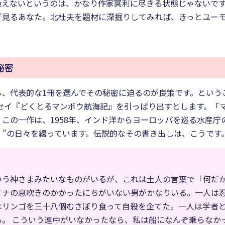
が絶えないというのは、かなり作家冥利に尽きる状態じゃないで
ぎ見るあなた。北杜夫を題材に深掘りしてみれば、きっとユー
秘密
ら、代表的な1冊を選んでその秘密に迫るのが良策です。という
ッセイ『どくとるマンボウ航海記』を引っぱり出すとします。「
この一作は、1958年、インド洋からヨーロッパを巡る水産庁
）”の日々を綴っています。伝説的なその書き出しは、こうです
いう神さまみたいなものがいるが、これは土人の言葉で「何だ
ノナの息吹きのかかったにちがいない男がかなりいる。一人は
はリンゴを三十八個むさぼり食って自殺を企てた。一人は学者
。 こういう連中がいなかったなら、私は船になんぞ乗らなか