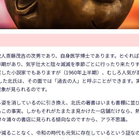
人斎藤茂吉の次男であり、自身医学博士であります。――とくれ
春期があり、気宇壮大と陰々滅滅を季節ごとに行ったり来たり
した小説家でもありますが（1960年上半期）、むしろ人気
他界した北氏は、その面では「過去の人」と呼ぶことができます
現象が見られるのです。
ら姿を消しているのに引き換え、北氏の著書はいまも書棚に並
るこの事実。しかもそれがたまたま見かけた一店舗だけなら、
津々浦々の書店に見られる傾向なのですから、アラ不思議。
か減ることなく、令和の時代も元気に存在しているという証な