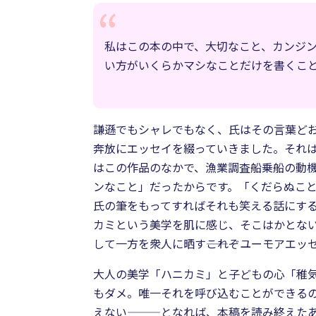
私はこの本の中で、大切なこと、カンジ
い方がいくらかマシなことだけを書くこ
謙遜でもシャレでもなく、氏はその言葉ど
奔放にエッセイを綴っていきました。それ
はこの作品のなかで、漁業調査船乗船の動
ンなこと」だったからです。「くだらぬこ
氏の筆をもってすればそれも笑える話にす
カミという美学を肌に感じ、そこはかとな
して一方を衆人に晒す――これぞユーモアエ
大人の美学「ハニカミ」と子どもの心「稚
もダメ。唯一それを呼び込むことができる
えない―――となれば、本稿を読み終えた