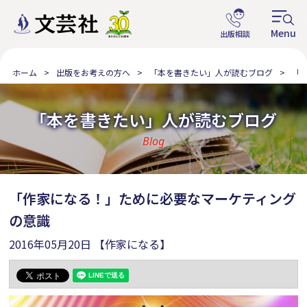
ホーム
出版をお考えの方へ
「本を書きたい」人が読むブログ
「
「本を書きたい」人が読むブログ
Blog
「作家になる！」ために必要なマーケティング
の意識
2016年05月20日
【作家になる】