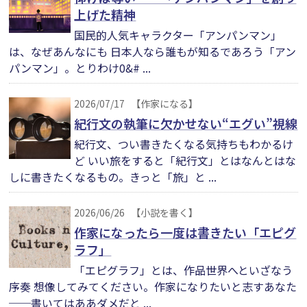
上げた精神
国民的人気キャラクター「アンパンマン」
は、なぜあんなにも 日本人なら誰もが知るであろう「アン
パンマン」。とりわけ0&# ...
2026/07/17
【作家になる】
紀行文の執筆に欠かせない“エグい”視線
紀行文、つい書きたくなる気持ちもわかるけ
ど いい旅をすると「紀行文」とはなんとはな
しに書きたくなるもの。きっと「旅」と ...
2026/06/26
【小説を書く】
作家になったら一度は書きたい「エピグ
ラフ」
「エピグラフ」とは、作品世界へといざなう
序奏 想像してみてください。作家になりたいと志すあなた
──書いてはああダメだと ...