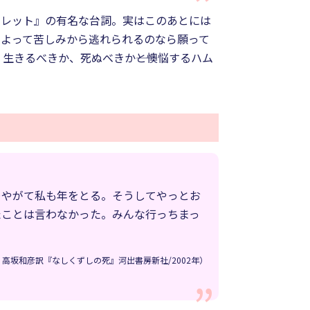
」という『ハムレット』の有名な台詞。実はこのあとには
によって苦しみから逃れられるのなら願って
きるべきか、死ぬべきか――と懊悩するハム
…やがて私も年をとる。そうしてやっとお
たことは言わなかった。みんな行っちまっ
・高坂和彦訳『なしくずしの死』河出書房新社/2002年）