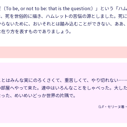
, or not to be: that is the question:）
は、死を世俗的に描き、ハムレットの苦悩の源としました。死
らないために、おいそれとは踏み込むことができない、ああ、生
な在り方を表すものでありましょう。
ことはみんな実にのろくさくて、重苦しくて、やり切れない…
の部屋へやって来た。連中はいろんなことをしゃべった。大し
なった、めいめいどっか世界の片隅で。
（L-F・セリーヌ著