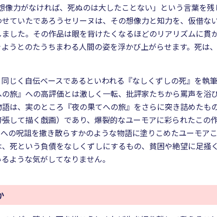
「想像力がなければ、死ぬのは大したことない」という言葉を残
わせていたであろうセリーヌは、その想像力と知力を、仮借な
しました。その作品は眼を背けたくなるほどのリアリズムに貫
きようとのたうちまわる人間の姿を浮かび上がらせます。死は
と同じく自伝ベースであるといわれる『なしくずしの死』を執
への旅』への高評価とは激しく一転、批評家たちから罵声を浴
物語は、実のところ『夜の果てへの旅』をさらに突き詰めたも
誇張して描く戯画）であり、爆裂的なユーモアに彩られたこの
とへの呪詛を撒き散らすかのような物語に塗りこめたユーモア
は、死という負債をなしくずしにするもの、貧困や絶望に足掻
ているような気がしてなりません。
か