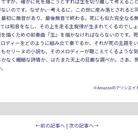
とですが、確かに死を描こうとすれば生を切り離して考えるこ
ないのです。なぜか――。 考えるに、この世に産み落とされる
。最初に無音があり、最後無音で終わる。死にも似た完全なる
っては和音をなし、その上を走る主旋律が生まれてくるのでし
題を描くための前奏曲『生』を描かなければならないのです。
メロディーをどのように組み立て奏でるか、それが死の主題を
』もセリーヌの小説も、そのメロディーが聴こえてくるような
はかなく繊細な詩情か、はたまた天上の荘厳な調べか。さあ、
か。
※Amazonのアソシエ
←前の記事へ
|
次の記事へ→