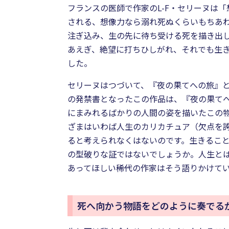
フランスの医師で作家のL-F・セリーヌは
される、想像力なら溺れ死ぬくらいもちあ
注ぎ込み、生の先に待ち受ける死を描き出
あえぎ、絶望に打ちひしがれ、それでも生
した。
セリーヌはつづいて、『夜の果てへの旅』
の発禁書となったこの作品は、『夜の果て
にまみれるばかりの人間の姿を描いたこの
ざまはいわば人生のカリカチュア（欠点を
ると考えられなくはないのです。生きるこ
の型破りな証ではないでしょうか。人生と
あってほしい――稀代の作家はそう語りかけ
死へ向かう物語をどのように奏でる