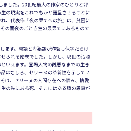
しました。20世紀最大の作家のひとりと評
い生の現実をこれでもかと露呈させることに
かれ、代表作『夜の果てへの旅』は、貧困に
、その闇夜のごとき生の最果てにあるもので
筆します。隠語と卑猥語が炸裂し伏字だらけ
びせられる始末でした。しかし、現世の汚濁
のといえます。登場人物の醜悪なまでの生き
作品はむしろ、セリーヌの革新性を示してい
こそは、セリーヌの人間存在への憐み、情愛
く生の先にある死、そこにはある種の恩恵が