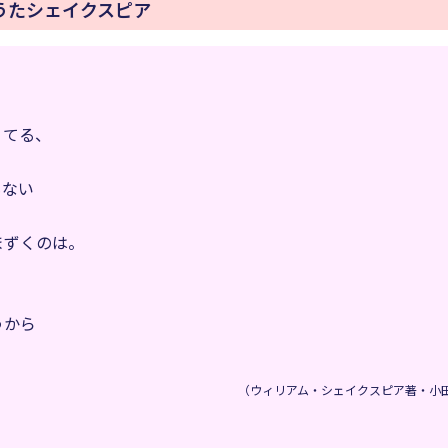
うたシェイクスピア
うてる、
もない
まずくのは。
、
る？
うから
（ウィリアム・シェイクスピア著・小田島