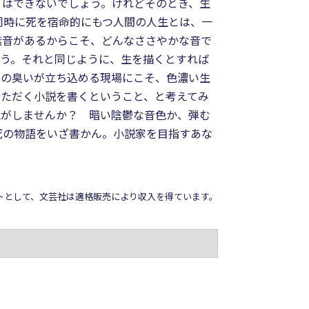
とはできないでしょう。けれどそのとき、生
と同時に死を宿命的にもつ人間の人生とは、一
無音があるからこそ、どんなささやかな音で
ょう。それと同じように、生を描くとすれば
死の臭いが立ち込める現場にこそ、色濃い生
いただく小説を書くということ、と考えてみ
気がしませんか？ 暗い陰鬱な音色か、弾む
死の物語をいざ書かん。小説家を目指すあな
イトとして、文芸社は適格販売により収入を得ています。