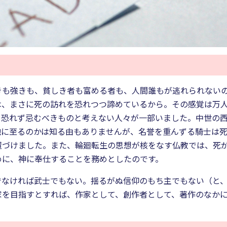
も強きも、貧しき者も富める者も、人間誰もが逃れられないの
は、まさに死の訪れを恐れつつ諦めているから。その感覚は万
、恐れず忌むべきものと考えない人々が一部いました。中世の
地に至るのかは知る由もありませんが、名誉を重んずる騎士は
位置づけました。また、輪廻転生の思想が核をなす仏教では、死
めに、神に奉仕することを務めとしたのです。
でなければ武士でもない。揺るがぬ信仰のもち主でもない（と
家を目指すとすれば、作家として、創作者として、著作のなか