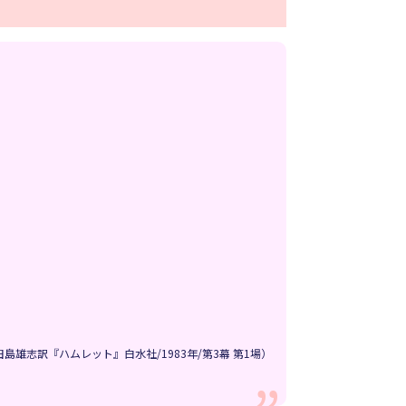
雄志訳『ハムレット』白水社/1983年/第3幕 第1場）