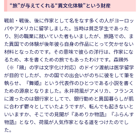
“旅”が与えてくれる“異文化体験”という財産
戦前・戦後、後に作家として名をなす多くの人がヨーロッ
パやアメリカに留学しました。当時は貧乏学生であった
り、別の職業に就いていた者もいましたが、旅路での、ま
た異国での体験が後年彼ら自身の作品にとって欠かせない
材料となったのです。その意味で彼らの洋行は、作家にな
るため、本を書くための旅でもあったわけです。森鴎外
（※「鴎」の字は文字化け対応）のドイツ渡航は医学留学
が目的でしたが、かの国での出会いがのちに彼をして筆を
執らせ、『舞姫』という代表作のひとつである小説を書く
ための源泉となりました。永井荷風がアメリカ、フランス
に渡ったのは銀行家としてで、銀行勤めと異国暮らしが肌
に合わず鬱々としていたようですが、転んでも起きないと
いいますか、そこでの見聞が『あめりか物語』『ふらんす
物語』となり、荷風が人気作家となる道をつけたのでし
た。