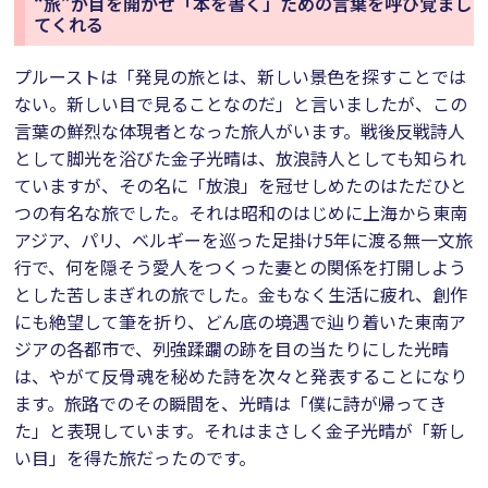
“旅”が目を開かせ「本を書く」ための言葉を呼び覚まし
てくれる
プルーストは「発見の旅とは、新しい景色を探すことでは
ない。新しい目で見ることなのだ」と言いましたが、この
言葉の鮮烈な体現者となった旅人がいます。戦後反戦詩人
として脚光を浴びた金子光晴は、放浪詩人としても知られ
ていますが、その名に「放浪」を冠せしめたのはただひと
つの有名な旅でした。それは昭和のはじめに上海から東南
アジア、パリ、ベルギーを巡った足掛け5年に渡る無一文旅
行で、何を隠そう愛人をつくった妻との関係を打開しよう
とした苦しまぎれの旅でした。金もなく生活に疲れ、創作
にも絶望して筆を折り、どん底の境遇で辿り着いた東南ア
ジアの各都市で、列強蹂躙の跡を目の当たりにした光晴
は、やがて反骨魂を秘めた詩を次々と発表することになり
ます。旅路でのその瞬間を、光晴は「僕に詩が帰ってき
た」と表現しています。それはまさしく金子光晴が「新し
い目」を得た旅だったのです。