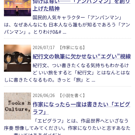
仰げば尊い──「アンパンマン」を創り
上げた精神
国民的人気キャラクター「アンパンマン」
は、なぜあんなにも 日本人なら誰もが知るであろう「アン
パンマン」。とりわけ0&# ...
2026/07/17
【作家になる】
紀行文の執筆に欠かせない“エグい”視線
紀行文、つい書きたくなる気持ちもわかるけ
ど いい旅をすると「紀行文」とはなんとはな
しに書きたくなるもの。きっと「旅」と ...
2026/06/26
【小説を書く】
作家になったら一度は書きたい「エピグ
ラフ」
「エピグラフ」とは、作品世界へといざなう
序奏 想像してみてください。作家になりたいと志すあなた