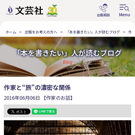
ホーム
出版をお考えの方へ
「本を書きたい」人が読むブログ
作
「本を書きたい」人が読むブログ
Blog
作家と“旅”の濃密な関係
2016年06月06日
【作家のお話】