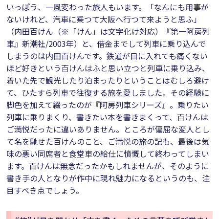
いっぽう、一風変わった旅人もいます。「なんにも用事が
ないけれど、汽車に乗つて大阪へ行つて来ようと思ふ」
（内田百けん（※「けん」は文字化け対応）『第一阿房列
車』新潮社/2003年）と、借金までして列車に乗り込んで
しまうのは内田百けんです。鉄道が目に入れても痛くない
ほど好きという百けんはふと思い立つと列車に乗り込み、
着いた先で観光したり泊まったりということはむしろ避け
て、ひたすら列車で往復する旅を愛しました。その経験に
脚色を加えて綴ったのが『阿房列車シリーズ』。乗りたい
列車に乗りまくり、書きたい本を書きまくって、百けんは
ご満悦だったに違いありません。ところが偏屈な変人とし
て名を馳せた百けんのこと、ご満悦の旅の記も、最後は気
味の悪い同席者と食堂車の給仕に憤慨して終わってしまい
ます。百けんは無念だったかもしれませんが、そのように
書き手の人となりが作中に現れ魅力になるというのも、注
目すべき点でしょう。