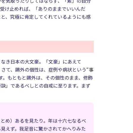
かを気取ったりしてはならず、「素」の自分
に受け止めれば、「ありのままでいいんだ
よと、究極に肯定してくれているようにも感
となき日本の大文豪。「文豪」にあえて
さて、鷗外の個性は、症例や病状という“事
す。もともと鷗外は、その個性のまま、修飾
要訣」であるべしとの自戒に至ります。まず
をとめ）あるを見たり。年は十六七なるべ
も見えず。我足音に驚かされてかへりみた