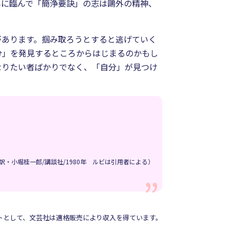
年に臨んで「簡浄要訣」の志は鷗外の精神、
があります。掴み取ろうとすると逃げていく
分」を発見するところからはじまるのかもし
なりたい者ばかりでなく、「自分」が見つけ
訳・小堀桂一郎/講談社/1980年 ルビは引用者による）
イトとして、文芸社は適格販売により収入を得ています。