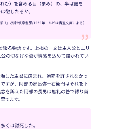
うれひ）を含める目（まみ）の、半ば露を
では徹したるか。
 7」収録/筑摩書房/1969年 ルビは青空文庫による）
式で綴る物語です。上掲の一文は主人公とエリ
人公の切なげな姿が情感を込めて描かれてい
に瀕した主君に疎まれ、殉死を許されなかっ
けですが、阿部の家長弥一右衛門はそれを下
無念を訴えた阿部の長男は無礼の咎で縛り首
果てます。
も多くは討死した。