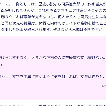
ケース。一例としては、歴史小説なら司馬遼太郎の、作家当人
れるかもしれませんが、これをやるアマチュア作家はそこそこ
。飾り立てれば素顔が見えないし、何人たりとも司馬先生には
」と同じ次元の難易度。体得に向けてはライトな姿勢を捨て去る
を引用した記事が散見されます。残念ながら出典は不明ですが
書けるはずもなく、大まかな性格の人に神経質な文は書けない
る。
努力し、文字を丁寧に書くように気を付ければ、文章は自然と
（出