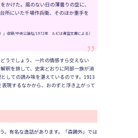
火をかけた。風のない日の薄曇りの空に、
。台所にいた千場作兵衛、そのほか重手を
）」収録/中央公論社/1972年 ルビは青空文庫による）
。どうでしょう、一片の情感すら交えない
な解釈を排して、史実どおりに阿部一族が消
としての読み味を湛えているのです。1913
を表現するなかから、おのずと浮き上がって
ょう。有名な逸話があります。「森鷗外」では