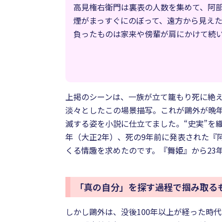
高見権右衛門は裏表の人数を集めて、阿
煙がまっすぐにのぼって、遠方から見え
負ったものは家来や傍輩が肩にかけて続
上掲のシーンは、一族が立て籠もり死に絶
淡々としたこの場景描写。これが鷗外が晩
滅する姿を小説に仕立てました。“史実”を
年（大正2年）、死の9年前に発表された『
くる情趣を求めたのです。『舞姫』から23
「真の自分」を探す過程で掴み取る
しかし鷗外は、没後100年以上が経った時