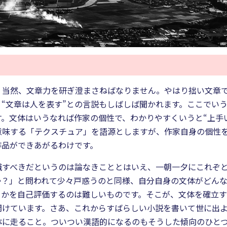
、当然、文章力を研ぎ澄まさねばなりません。やはり拙い文章
“文章は人を表す”との言説もしばしば聞かれます。ここでい
。文体はいうなれば作家の個性で、わかりやすくいうと“上手
意味する「テクスチュア」を語源としますが、作家自身の個性
作品ができあがるわけです。
識すべきだというのは論なきこととはいえ、一朝一夕にこれぞ
か？」と問われて少々戸惑うのと同様、自分自身の文体がどん
うかを自己評価するのは難しいものです。そこが、文体を確立
開けています。さあ、これからすばらしい小説を書いて世に出
体に走ること。ついつい漢語的になるのもそうした傾向のひとつ