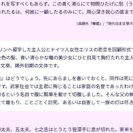
これを写すべくもあらず。この青く清らにて物問ひたげに愁（
はれたるは、何故に一顧したるのみにて、用心深き我心の底ま
（森鷗外『舞姫』/「現代日本文學大系
ベルリンへ留学した主人公とドイツ人女性エリスの悲恋を回顧形
金色の髪、青い清らかな瞳の美少女にひと目見て胸打たれた主
な文章、鷗外初期の文体です。
族』はどうでしょう。先にあらましを書いておくと、同作は死
です。武家社会では主君に殉じることは家臣の名誉であったわ
切るという名目で腹に瓢箪を載せて切腹しました。そんな父の
立て籠もり、ことごとく討死、あるいは自害して一族の灯は尽き
市太夫、五太夫、七之丞はとうとう皆深手に息が切れた。家来