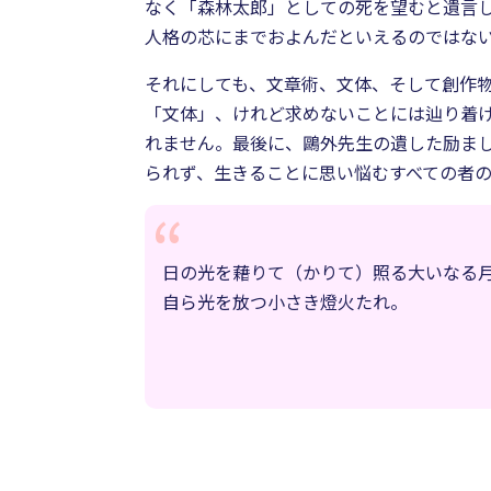
なく「森林太郎」としての死を望むと遺言
人格の芯にまでおよんだといえるのではな
それにしても、文章術、文体、そして創作
「文体」、けれど求めないことには辿り着
れません。最後に、鷗外先生の遺した励ま
られず、生きることに思い悩むすべての者
日の光を藉りて（かりて）照る大いなる
自ら光を放つ小さき燈火たれ。