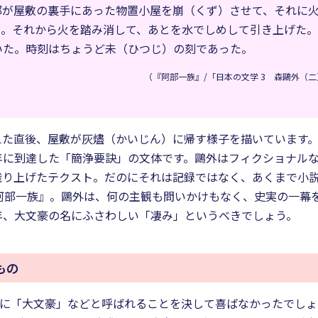
部が屋敷の裏手にあった物置小屋を崩（くず）させて、それに
た。それから火を踏み消して、あとを水でしめして引き上げた
いた。時刻はちょうど未（ひつじ）の刻であった。
（『阿部一族』/「日本の文学 3 森鷗外（二
えた直後、屋敷が灰燼（かいじん）に帰す様子を描いています
年に到達した「簡浄要訣」の文体です。鷗外はフィクショナル
織り上げたテクスト。だのにそれは記録ではなく、あくまで小説
阿部一族』。鷗外は、何の主観も問いかけもなく、史実の一幕
年、大文豪の名にふさわしい「凄み」というべきでしょう。
もの
代に「大文豪」などと呼ばれることを決して喜ばなかったでし