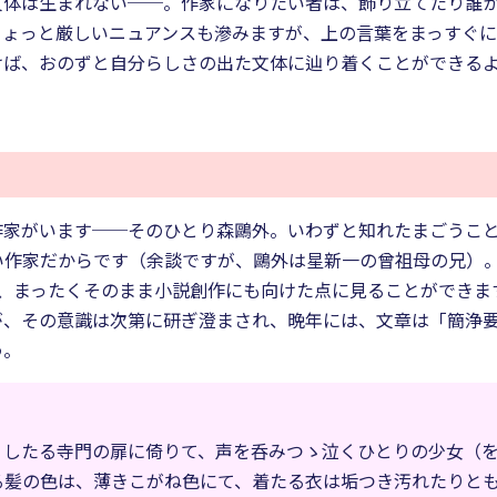
文体は生まれない──。作家になりたい者は、飾り立てたり誰
ちょっと厳しいニュアンスも滲みますが、上の言葉をまっすぐ
けば、おのずと自分らしさの出た文体に辿り着くことができる
作家がいます──そのひとり森鷗外。いわずと知れたまごうこ
い作家だからです（余談ですが、鷗外は星新一の曾祖母の兄）。
を、まったくそのまま小説創作にも向けた点に見ることができま
が、その意識は次第に研ぎ澄まされ、晩年には、文章は「簡浄
う。
）したる寺門の扉に倚りて、声を呑みつゝ泣くひとりの少女（
る髪の色は、薄きこがね色にて、着たる衣は垢つき汚れたりと