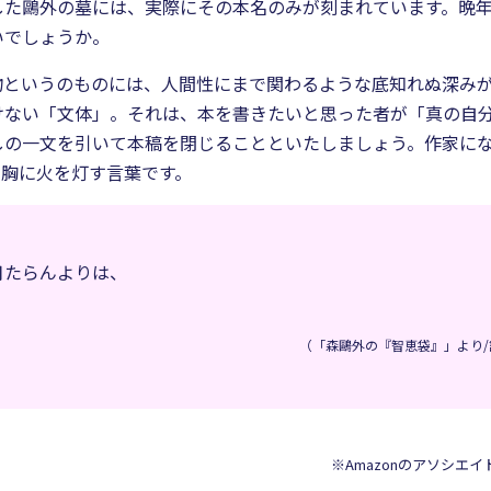
した鷗外の墓には、実際にその本名のみが刻まれています。晩
いでしょうか。
物というのものには、人間性にまで関わるような底知れぬ深み
けない「文体」。それは、本を書きたいと思った者が「真の自
しの一文を引いて本稿を閉じることといたしましょう。作家に
の胸に火を灯す言葉です。
月たらんよりは、
（「森鷗外の『智恵袋』」より/
※Amazonのアソシエ