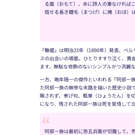
る面（おもて）、余に詩人の筆なければ
宿せる長き睫毛（まつげ）に掩（おほ）
『舞姫』は明治23年（1890年）発表、
スの出会いの場面。ひとりすすり泣く、黄
ます。無駄な修飾のないシンプルかつ流麗
一方、晩年随一の傑作といわれる『阿部一
た阿部一族の無惨な末路を描いた歴史小説
賜されず、挙げ句、瓢箪（ひょうたん）を
になり、残された阿部一族は死を覚悟して
阿部一族は最初に弥五兵衛が切腹して、