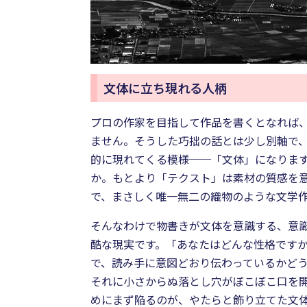
文体に立ち現れる人柄
プロの作家を目指して作品を書くとなれば
ません。そうした巧拙の話とは少し別軸で、
的に現れてくる模様──「文体」になります
か。もとより「テクスト」は素材の質感を
で、まさしく唯一無二の織物のような文学
そんなわけで物書きが文体を意識する、意
酷な現実です。「あなたはどんな性格です
で、読み手に意図どおり伝わっているかど
それに小さからぬ落とし穴がぼこぼこ口を
めにまず陥るのが、やたらと飾り立てた文