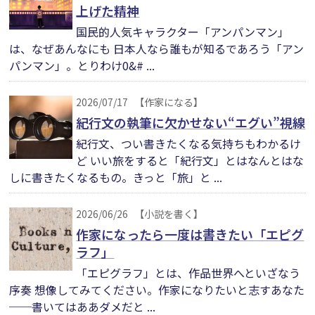
上げた精神
国民的人気キャラクター「アンパンマン」
は、なぜあんなにも 日本人なら誰もが知るであろう「アン
パンマン」。とりわけ0&# ...
2026/07/17
【作家になる】
紀行文の執筆に欠かせない“エグい”視線
紀行文、つい書きたくなる気持ちもわかるけ
ど いい旅をすると「紀行文」とはなんとはな
しに書きたくなるもの。きっと「旅」と ...
2026/06/26
【小説を書く】
作家になったら一度は書きたい「エピグ
ラフ」
「エピグラフ」とは、作品世界へといざなう
序奏 想像してみてください。作家になりたいと志すあなた
──書いてはああダメだと ...