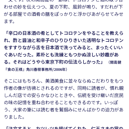
わせの妙を伝えつつ、夏の下町、風鈴が鳴り、すだれが下
がる部屋での酒肴の膳をぽっかりと浮かびあがらせてみせ
ます。
「辛口の日本酒の肴としてトコロテンをやることを教えら
れ、酢と醤油と和辛子のひりひりきいた透明なトコロテン
をすすりながら舌を日本酒で洗ってみると、まったくいい
ぐあいだった。素朴とも洗練ともつかぬ涼しい妙趣があ
る。それはどうやら東京下町の伝法らしかった」
（開高健
『食の王様』角川春樹事務所/2006年）
そこにはもちろん、美酒美食に並々ならぬこだわりをもつ
作者の像が彷彿とされるのですが、同時に読者が、慣れ親
しんだ店での安らかなひとときや、伝統を受け継いだ庶民
の味の記憶を重ね合わせることもできるのです。いっぽ
う、大家の筆には読む者を鷲掴みにせんばかりの迫力があ
りました。
「注文すると、カツレツを揚げてくれた。仁王さまの掌の