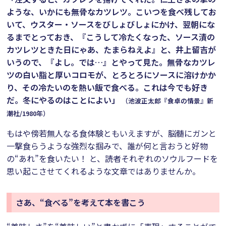
ような、いかにも無骨なカツレツ。こいつを食べ残してお
いて、ウスター・ソースをびしょびしょにかけ、翌朝にな
るまでとっておき、『こうして冷たくなった、ソース漬の
カツレツときた日にゃあ、たまらねえよ』と、井上留吉が
いうので、『よし。では…』とやって見た。無骨なカツレ
ツの白い脂と厚いコロモが、とろとろにソースに溶けかか
り、その冷たいのを熱い飯で食べる。これは今でも好き
だ。冬にやるのはことによい」
（池波正太郎『食卓の情景』新
潮社/1980年）
もはや傍若無人なる食体験ともいえますが、脳髄にガンと
一撃食らうような強烈な掴みで、誰が何と言おうと好物
の“あれ”を食いたい！ と、読者それぞれのソウルフードを
思い起こさせてくれるような文章ではありませんか。
さあ、“食べる”を考えて本を書こう