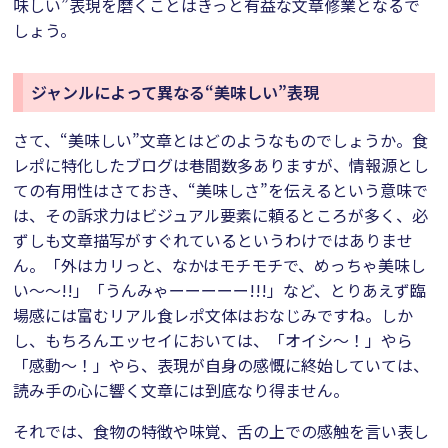
味しい”表現を磨くことはきっと有益な文章修業となるで
しょう。
ジャンルによって異なる“美味しい”表現
さて、“美味しい”文章とはどのようなものでしょうか。食
レポに特化したブログは巷間数多ありますが、情報源とし
ての有用性はさておき、“美味しさ”を伝えるという意味で
は、その訴求力はビジュアル要素に頼るところが多く、必
ずしも文章描写がすぐれているというわけではありませ
ん。「外はカリっと、なかはモチモチで、めっちゃ美味し
い～～!!」「うんみゃーーーーー!!!」など、とりあえず臨
場感には富むリアル食レポ文体はおなじみですね。しか
し、もちろんエッセイにおいては、「オイシ～！」やら
「感動～！」やら、表現が自身の感慨に終始していては、
読み手の心に響く文章には到底なり得ません。
それでは、食物の特徴や味覚、舌の上での感触を言い表し