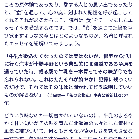
ころの原体験であったり、愛する人との思い出であったり
と、“食”を通して、心の奥に刻まれた記憶を呼び起こして
くれる――それがあるからこそ、読者は“食”をテーマにしたエ
ッセイ本を愛読するのです。では、“食”を通じて記憶を呼
び覚ますような文章とはどのようなものか、名著と呼ばれ
たエッセイを紐解いてみましょう。
「牛乳が飲みたくなったのでは実はないが、根室から旭川
に行く汽車が十勝平野という典型的に北海道である草原を
通っていた時、或る駅で牛乳を一本買ってその味が今でも
忘れられない。これはただそれが鮮やかに記憶に残ってい
るだけで、それではその味はと聞かれてどう説明していい
ものか解らない」
（吉田健一『私の食物誌』中央公論新社/2007
年）
どういう味なのか一切書かれていないのに、牛乳のまろや
かで甘い匂いがその味を育んだ北海道の広々とした素朴な
風景に結びついて、何とも言えない懐かしさを覚えさせる
一文です。次の開高健の一節は、トコロテンと酒の取り合