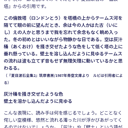
塔』からの引用です。
この倫敦塔（ロンドンとう）を塔橋の上からテームス河を
隔てて眼の前に望んだとき、余は今の人かはた古（いに
し）えの人かと思うまで我を忘れて余念もなく眺め入っ
た。冬の初めとはいいながら物静かな日である。空は灰汁
桶（あくおけ）を掻き交ぜたような色をして低く塔の上に
垂れ懸っている。壁土を溶し込んだように見ゆるテームス
の流れは波も立てず音もせず無理矢理に動いているかと思
わるる。
（『夏目漱石全集2』筑摩書房/1987年――青空文庫より ルビは引用者によ
る）
灰汁桶を掻き交ぜたような色
壁土を溶かし込んだように見ゆる
こんな表現に、読み手は何を感じるでしょう。どことなく
侘しい空模様、悠然と流れる濁った川が浮かびあがってく
るのではないでしょうか。「灰汁」や「壁土」という語が