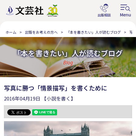
ホーム
出版をお考えの方へ
「本を書きたい」人が読むブログ
写
「本を書きたい」人が読むブログ
Blog
写真に勝つ「情景描写」を書くために
2016年04月19日
【小説を書く】