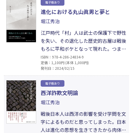
電子版あり
法が思想（言葉）に成らぬものであるの
進化における丸山眞男と夢と
をなんとか工夫して「歴史的古層」とし
堀江秀治
た。その結論が本書の含む意図である。
江戸時代「村」人は武士の保護下で野性
を失い、その退化した歴史的古層は戦後
もろに平和ボケとなって現れた。つまり
「考える」能力のない白痴化であり、戦
ISBN：978-4-286-24834-9
定価：1,100円 (本体 1,000円)
後の日本の現実である。そのことが分か
発刊日：2024/02/15
っていたのが三島である。それに対して
福沢をあれほど論じながら、さっぱり分
電子版あり
かっていなかったのが丸山である。彼の
西洋詐欺文明論
歴史的古層は平和ボケのなかにあった。
堀江秀治
だから彼も思想家でいられたのである。
戦後日本人は西洋の影響を受け学問を文
字によるものだと思ってしまった。日本
人は進化の思想を生きてきたから肉体で