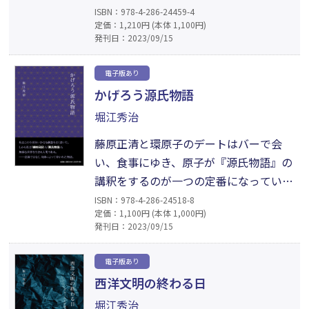
学問を学んできた。福沢諭吉の学問は居
ISBN：978-4-286-24459-4
定価：1,210円 (本体 1,100円)
合道という思想の上に、西田幾多郎のそ
発刊日：2023/09/15
れは禅という肉体の無の思想の上に成り
立っていた。つまり西洋思想は進歩のそ
電子版あり
れから生まれたものであり、日本の進化
かげろう源氏物語
の思想は肉体の無から生じたものであ
堀江秀治
り、それらは水と油ほどに違うのであ
る。
藤原正清と環原子のデートはバーで会
い、食事にゆき、原子が『源氏物語』の
講釈をするのが一つの定番になってい
た。ただ一度それを外れ、原子が本音の
ISBN：978-4-286-24518-8
定価：1,100円 (本体 1,000円)
ようなものを見せたことがあった。
発刊日：2023/09/15
「私、あなたが藤原と名乗ったとき嫌な
顔しなかった？」「した」とは言えなか
電子版あり
ったから「そんなことないよ」と言っ
西洋文明の終わる日
た。「私、藤原兼家って男、大嫌いな
堀江秀治