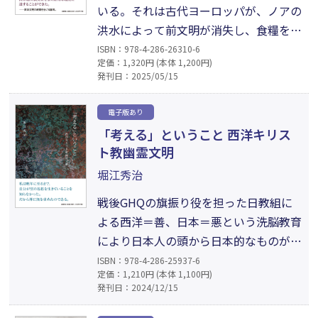
いる。それは古代ヨーロッパが、ノアの
洪水によって前文明が消失し、食糧を求
めての戦争、略奪が絶え間なかったこと
ISBN：978-4-286-26310-6
定価：1,320円 (本体 1,200円)
による。彼らは戦争、略奪に加えて数学
発刊日：2025/05/15
に基づく破壊・欲望の意志を、歴史的古
層に蓄積することによって、キリスト教
電子版あり
は質（たち）の悪い歴史的古層をもつに
「考える」ということ 西洋キリス
至ってしまったのである。それが本書で
ト教幽霊文明
述べる詐欺文明、精神病文明である。
堀江秀治
戦後GHQの旗振り役を担った日教組に
よる西洋＝善、日本＝悪という洗脳教育
により日本人の頭から日本的なものが抜
き取られ、自らの精神的独立性を失って
ISBN：978-4-286-25937-6
定価：1,210円 (本体 1,100円)
糞も味噌も一緒くたの西洋思想が氾濫し
発刊日：2024/12/15
た。それに対して私は、古来、日本人の
考え方の一つである空（無）による思考