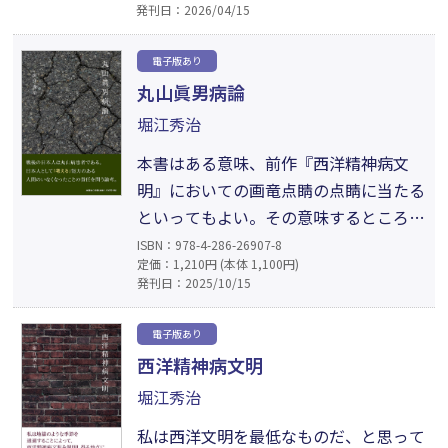
発刊日：2026/04/15
ことにある。正常な進化とは自然環境か
ら情報を取り入れ、肉体の本能のような
電子版あり
ところへ下降・蓄積し、その情報を元
丸山眞男病論
に、より自然環境に適応できるよう生を
堀江秀治
上昇させて身体を変異させることであ
る。
本書はある意味、前作『西洋精神病文
明』においての画竜点睛の点睛に当たる
といってもよい。その意味するところ
は、それを加えることでその焦点位置を
ISBN：978-4-286-26907-8
定価：1,210円 (本体 1,100円)
後方に下げ、全体画像を見渡すことがで
発刊日：2025/10/15
きるようにしたことである。従ってその
細部を省くことにもなった。それは言い
電子版あり
換えるなら、これまで述べてきた左翼と
西洋精神病文明
呼ばれている知識人の言わば教祖的人物
堀江秀治
が丸山ではないかと思うに至ったのであ
る。
私は西洋文明を最低なものだ、と思って