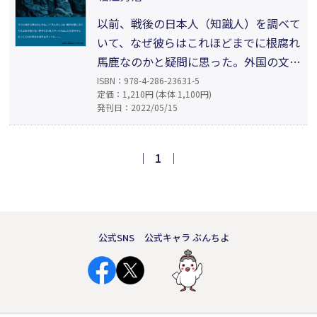
の」「そいつどこの奴だい？」「どこっ
て昔の人よ」
以前、戦後の日本人（知識人）を調べて
いて、なぜ彼らはこれほどまでに根腐れ
馬鹿なのかと疑問に思った。外国の文明
がほぼ基本的に「奪う」（欲望の）それ
ISBN：978-4-286-23631-5
定価：1,210円 (本体 1,100円)
であるのに対し、グルーミング（おもて
発刊日：2022/05/15
なし）の文明は「与え助ける」ことを本
（もと）にしている。従って「奪う」文
明ではない日本においては、武士を除け
｜
1
｜
ば「奪う」ために必要な「考える」能力
はまったく発達しなかった。
公式SNS
公式キャラ ぶんちよ