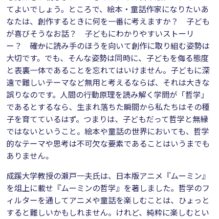
てよいでしょう。ところで、絵本・童話作家になりたいあ
なたは、創作するときに何を一番に考えますか？ 子ども
が喜びそうなお話？ 子どもにわかりやすいストーリ
ー？ ――確かに読み手のほうを向いて創作に取り組む姿勢は
大切です。でも、そんな姿勢は同時に、子どもを侮る態度
と表裏一体であることを忘れてはいけません。子どもに深
遠で難しいテーマなど無用と考えるならば、それは大きな
誤りなのです。人間の行動原理を読み解く学問が「哲学」
であるとするなら、生まれ落ちた瞬間から私たちはその種
子を育てているはず。つまりは、子どもだって哲学と無縁
ではないということ。絵本や童話の世界においても、哲学
的なテーマや思考は不可欠な要素であることはいうまでも
ありません。
成蹊大学教授の瀬戸一夫氏は、日本版アニメ『ムーミン』
を俎上に載せ『ムーミンの哲学』を著しました。哲学のフ
ィルターを通してアニメや童話を楽しむことは、ひょっと
すると難しいかもしれません。けれど、純粋に楽しむとい