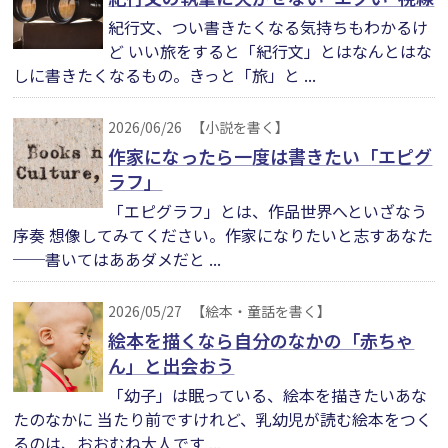
紀行文、つい書きたくなる気持ちもわかるけ
ど いい旅をすると「紀行文」とはなんとはな
しに書きたくなるもの。きっと「旅」と ...
2026/06/26
【小説を書く】
作家になったら一度は書きたい「エピグ
ラフ」
「エピグラフ」とは、作品世界へといざなう
序奏 想像してみてください。作家になりたいと志すあなた
──書いてはああダメだと ...
2026/05/27
【絵本・童話を書く】
絵本を描くなら自分のなかの「赤ちゃ
ん」と出会おう
「幼子」は眠っている、絵本を描きたいあな
たのなかに 当たり前ですけれど、乳幼児が読む絵本をつく
るのは、おおむね大人です ...