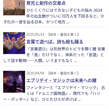
育児と創作の交差点
ひとくくりにはできない子どもの悩み 2024
年の出生数がついに70万人を下回るなど、少
子化の一途を辿る日本。かつて地方 ...
2025/05/14
【絵本・童話を書く】
言葉で遊べば、詩も絵も躍る
「言葉遊び」は別世界のトビラを開く鍵 言葉
を「音」だけでなく、体系だった「言語」と
して話す動物──人間。いうまでもなく ...
2025/04/04
【絵本・童話を書く】
エブリデイ・マジックは未来への鍵
ファンタジーと「エブリデイ・マジック」 古
くは『ナルニア国物語』、現代でも『ハリ
ー・ポッター』など、ひとたび火が点けば ...