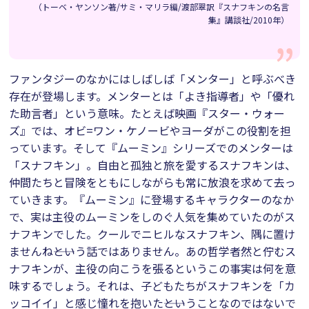
（トーベ・ヤンソン著/サミ・マリラ編/渡部翠訳『スナフキンの名言
集』講談社/2010年）
ファンタジーのなかにはしばしば「メンター」と呼ぶべき
存在が登場します。メンターとは「よき指導者」や「優れ
た助言者」という意味。たとえば映画『スター・ウォー
ズ』では、オビ=ワン・ケノービやヨーダがこの役割を担
っています。そして『ムーミン』シリーズでのメンターは
「スナフキン」。自由と孤独と旅を愛するスナフキンは、
仲間たちと冒険をともにしながらも常に放浪を求めて去っ
ていきます。『ムーミン』に登場するキャラクターのなか
で、実は主役のムーミンをしのぐ人気を集めていたのがス
ナフキンでした。クールでニヒルなスナフキン、隅に置け
ませんね――という話ではありません。あの哲学者然と佇むス
ナフキンが、主役の向こうを張るというこの事実は何を意
味するでしょう。それは、子どもたちがスナフキンを「カ
ッコイイ」と感じ憧れを抱いた――ということなのではないで