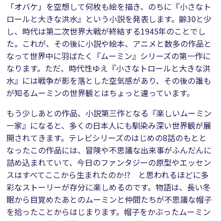
「オバケ」を空想して何枚も絵を描き、のちに『小さなト
ロールと大きな洪水』という小説を発表します。齢30と少
し、時代は第二次世界大戦が終結する1945年のことでし
た。これが、その後に小説や絵本、アニメと数多の作品と
なって世界中に羽ばたく『ムーミン』シリーズの第一作に
なります。ただ、時代性ゆえ『小さなトロールと大きな洪
水』には戦争が影を落とした空気感があり、その後の誰も
が知るムーミンの世界観とはちょっと違っています。
もう少しあとの作品、小説第三作となる『楽しいムーミン
一家』になると、多くの日本人にも馴染み深い世界観が展
開されてきます。テレビシリーズのはじめの8話のもとと
なったこの作品には、冒険や不思議な出来事がふんだんに
詰め込まれていて、今日のファンタジーの原型やエッセン
スはすべてここから生まれたのか!? と思われるほどに多
彩なストーリーが存分に楽しめるのです。物語は、長い冬
眠から目覚めたあとのムーミンと仲間たちが不思議な帽子
を拾ったことからはじまります。帽子をかぶったムーミン