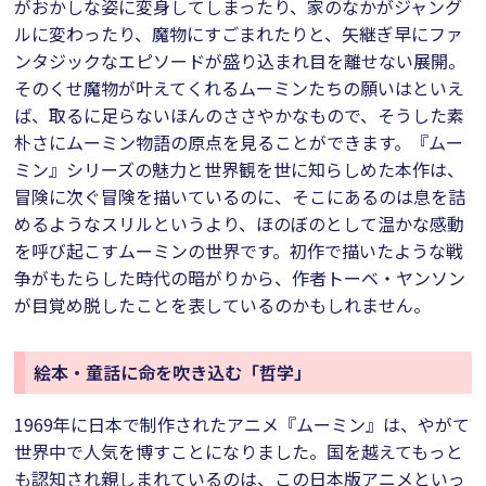
がおかしな姿に変身してしまったり、家のなかがジャング
ルに変わったり、魔物にすごまれたりと、矢継ぎ早にファ
ンタジックなエピソードが盛り込まれ目を離せない展開。
そのくせ魔物が叶えてくれるムーミンたちの願いはといえ
ば、取るに足らないほんのささやかなもので、そうした素
朴さにムーミン物語の原点を見ることができます。『ムー
ミン』シリーズの魅力と世界観を世に知らしめた本作は、
冒険に次ぐ冒険を描いているのに、そこにあるのは息を詰
めるようなスリルというより、ほのぼのとして温かな感動
を呼び起こすムーミンの世界です。初作で描いたような戦
争がもたらした時代の暗がりから、作者トーベ・ヤンソン
が目覚め脱したことを表しているのかもしれません。
絵本・童話に命を吹き込む「哲学」
1969年に日本で制作されたアニメ『ムーミン』は、やがて
世界中で人気を博すことになりました。国を越えてもっと
も認知され親しまれているのは、この日本版アニメといっ