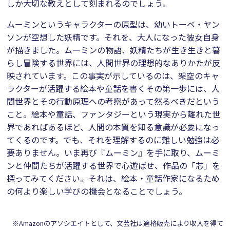
しか大切な教えとして刻まれるのでしょう。
ムーミンというキャラクターの原型は、幼いトーベ・ヤン
ソンが空想した妖精です。それを、大人になった彼女自身
が描きました。ムーミンの物語、妖精たちが生き生きと暮
らし冒険する世界には、人間世界の理想的なありかたが反
映されています。この事実が示しているのは、架空のキャ
ラクターが活躍する絵本や童話を書くその第一歩には、人
間世界とその行動原理への考察があって然るべきだという
こと。絵本や童話、ファンタジーという現実から離れた世
界であればあるほど、人間の本質を知る意識が必要になっ
てくるのです。でも、それを理解するのに難しい勉強は必
要ありません。いま再び『ムーミン』を手に取り、ムーミ
ンと仲間たちが活躍する世界で心遊ばせ、作品の「芯」を
探ってみてください。それは、絵本・童話作家になるため
の何より楽しい学びの機会となることでしょう。
※Amazonのアソシエイトとして、文芸社は適格販売により収入を得て