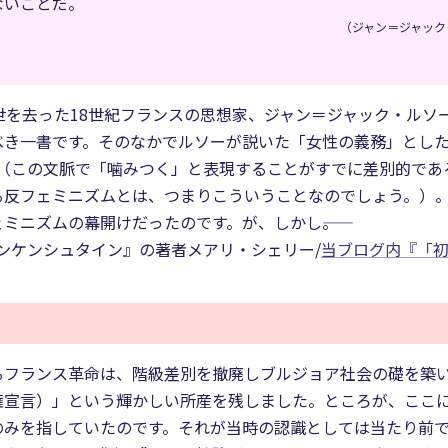
ないことだ。
（ジャン＝ジャック
世を去った18世紀フランスの思想家、ジャン＝ジャック・ルソ
べき一書です。そのなかでルソーが説いた「女性の義務」とし
（この文脈で「噛みつく」と表現することがすでに差別的であ
る反フェミニズムとは、つまりこういうことなのでしょう。）
ミニズムの幕開けだったのです。が、しかし――。
ンケンシュタイン』の著者メアリ・シェリー/
当ブログ内『「
るフランス革命は、階級差別を撤廃しブルジョア社会の礎を築
権宣言）」という輝かしい所産を残しました。ところが、ここ
のみを指していたのです。それが当時の認識としては当たり前