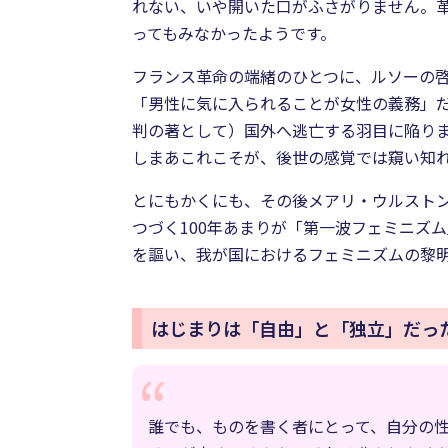
れない、いや開いた口がふさがりません。革
ってもみなかったようです。
フランス革命の端緒のひとつに、ルソーの啓
「男性に気に入られることが女性の義務」
判の著として）国外へ逃亡する羽目に陥り
しまあこれこそが、後世の感覚では窺い知
とにもかくにも、その後メアリ・ウルストン
つづく100年あまりが「第一波フェミニズ
を謳い、我が国におけるフェミニズムの黎
はじまりは「自由」と「独立」だっ
誰でも、ものを書く者にとって、自分の