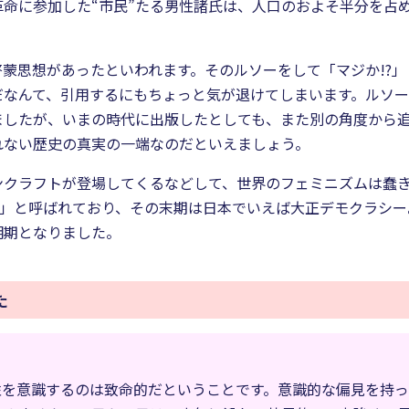
命に参加した“市民”たる男性諸氏は、人口のおよそ半分を占
蒙思想があったといわれます。そのルソーをして「マジか!?
だなんて、引用するにもちょっと気が退けてしまいます。ルソ
ましたが、いまの時代に出版したとしても、また別の角度から
れない歴史の真実の一端なのだといえましょう。
クラフトが登場してくるなどして、世界のフェミニズムは蠢き
ム」と呼ばれており、その末期は日本でいえば大正デモクラシ
明期となりました。
た
性を意識するのは致命的だということです。意識的な偏見を持