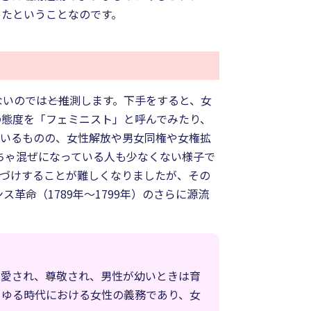
きたということなのです。
のでは――と推測します。下手をすると、女
の態度を「フェミニスト」と呼んでみたり、
はいるものの、女性解放や男女同権や女権拡
ちゃ混ぜになっている人も少なくない様子で
義づけすることが難しくなりましたが、その
革命（1789年～1799年）のさらに源流
ら愛され、尊敬され、男性が幼いときは育
らゆる時代における女性の義務であり、女