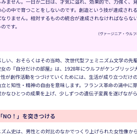
らみません。一日か二日は、才気に溢れ、効果的で、力強く、
の心の中で育つことをしないのです。創造という技が達成され
ばなりません。相対するものの統合が達成されなければならな
いのです。
（ヴァージニア・ウルフ著
応しい、おそらくはその当時、次世代型フェミニズム文学の先
女の『自分だけの部屋』は、1928年にウルフがケンブリッジ
女性が創作活動をつづけていくためには、生活が成り立つだけ
独立と知性・精神の自由を意味します。フランス革命の渦中に
確かなひとつの成果を上げ、少しずつの遺伝子変異を遂げなが
「NO！」を突きつける
ニズム史は、男性との対比のなかでつくり上げられた女性像か