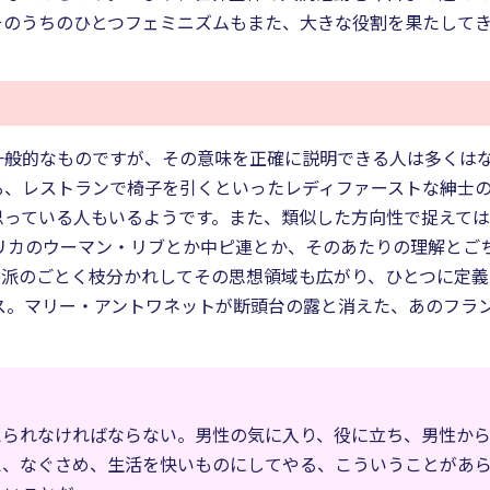
そのうちのひとつフェミニズムもまた、大きな役割を果たして
般的なものですが、その意味を正確に説明できる人は多くはない
る、レストランで椅子を引くといったレディファーストな紳士
思っている人もいるようです。また、類似した方向性で捉えて
メリカのウーマン・リブとか中ピ連とか、そのあたりの理解とご
宗派のごとく枝分かれしてその思想領域も広がり、ひとつに定
。マリー・アントワネットが断頭台の露と消えた、あのフランス
えられなければならない。男性の気に入り、役に立ち、男性か
え、なぐさめ、生活を快いものにしてやる、こういうことがあ