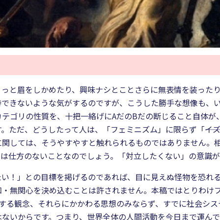
ょっと眉をしかめたり、興味ナシとことさらに無表情を装った
待できないような気がするのですが、こうした勝手な想像も、
カテゴリの性質を、十把一絡げにAだのBだの断じること自体が
。ただ、どうしたって人は、「フェミニズム」に限らず「――イ
に関しては、そうやすやすと触れられるものではありません。
のは仕方のないことなのでしょう。「対立したくない」の意識が
たい！」との目標を掲げるのであれば、目に見えぬ怪物を恐れ
知・無関心を決め込むことは許されません。本稿ではとりわけ
関する観念、それらにかかわる思想のみならず、すでに社会シ
はないからです。つまり、世界全体の人間活動を今日まで運ん