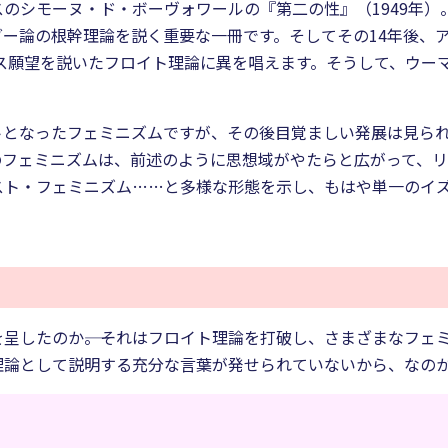
のシモーヌ・ド・ボーヴォワールの『第二の性』（1949年
ー論の根幹理論を説く重要な一冊です。そしてその14年後、
ニス願望を説いたフロイト理論に異を唱えます。そうして、ウー
トとなったフェミニズムですが、その後目覚ましい発展は見ら
のフェミニズムは、前述のように思想域がやたらと広がって、
スト・フェミニズム……と多様な形態を示し、もはや単一のイ
呈したのか――。それはフロイト理論を打破し、さまざまなフェ
理論として説明する充分な言葉が発せられていないから、なの