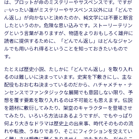
は、プロットが命のミステリーやサスペンスです。ですが
――、いったい誰がミステリーやサスペンス以外には「どんで
ん返し」が向かないと決めたのか、純文学には不要と断言
したというのか。危険な思い込みです。ストーリーテリン
グという言葉がありますが、物語をよりおもしろく雄弁に
読者に提供するために、「どんでん返し」はどんなジャン
ルでも用いられ得るということを知っておきたいもので
す。
たとえば歴史小説、たしかに「どんでん返し」を取り入れ
るのは難しいに決まっています。史実を下敷きにし、主な
配役もおおむね決まっているのだから、ハチャメチャ・ナ
ンセンスでファンタジックな展開でも意図しない限り、予
想を覆す要素を取り入れるのは不可能とも思えます。伝説
を題材に敷衍してみたり、架空のキャラクターを登場させ
てみたり、いろいろ方法はあるようですが、でもやっぱり
何より大きなドラマは歴史上の出来事、時代そのものの流
れや転換、うねりであり、そこにフィクションを交えてい
く難しさは想像に難くありません。――でもあなた、だからこ