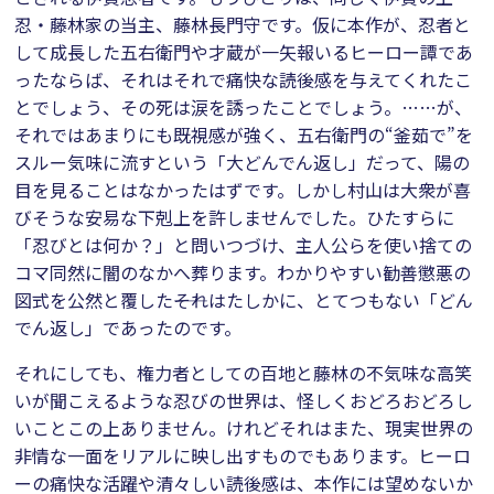
忍・藤林家の当主、藤林長門守です。仮に本作が、忍者と
して成長した五右衛門や才蔵が一矢報いるヒーロー譚であ
ったならば、それはそれで痛快な読後感を与えてくれたこ
とでしょう、その死は涙を誘ったことでしょう。……が、
それではあまりにも既視感が強く、五右衛門の“釜茹で”を
スルー気味に流すという「大どんでん返し」だって、陽の
目を見ることはなかったはずです。しかし村山は大衆が喜
びそうな安易な下剋上を許しませんでした。ひたすらに
「忍びとは何か？」と問いつづけ、主人公らを使い捨ての
コマ同然に闇のなかへ葬ります。わかりやすい勧善懲悪の
図式を公然と覆した――それはたしかに、とてつもない「どん
でん返し」であったのです。
それにしても、権力者としての百地と藤林の不気味な高笑
いが聞こえるような忍びの世界は、怪しくおどろおどろし
いことこの上ありません。けれどそれはまた、現実世界の
非情な一面をリアルに映し出すものでもあります。ヒーロ
ーの痛快な活躍や清々しい読後感は、本作には望めないか