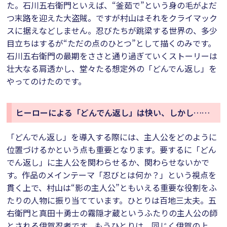
た。石川五右衛門といえば、“釜茹で”という身の毛がよだ
つ末路を迎えた大盗賊。ですが村山はそれをクライマック
スに据えなどしません。忍びたちが跳梁する世界の、多少
目立ちはするが“ただの点のひとつ”として描くのみです。
石川五右衛門の最期をささと通り過ぎていくストーリーは
壮大なる肩透かし、堂々たる想定外の「どんでん返し」を
やってのけたのです。
ヒーローによる「どんでん返し」は快い、しかし……
「どんでん返し」を導入する際には、主人公をどのように
位置づけるかという点も重要となります。要するに「どん
でん返し」に主人公を関わらせるか、関わらせないかで
す。作品のメインテーマ「忍びとは何か？」という視点を
貫く上で、村山は“影の主人公”ともいえる重要な役割をふ
たりの人物に振り当てています。ひとりは百地三太夫。五
右衛門と真田十勇士の霧隠才蔵というふたりの主人公の師
とされる伊賀忍者です。もうひとりは、同じく伊賀の上