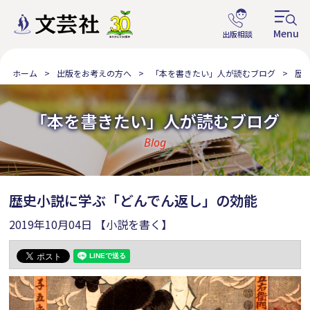
ホーム
出版をお考えの方へ
「本を書きたい」人が読むブログ
歴
「本を書きたい」人が読むブログ
Blog
歴史小説に学ぶ「どんでん返し」の効能
2019年10月04日
【小説を書く】