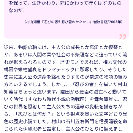
を保って，生きかわり，死にかわって行くはずのもの
なのだ．
（村山知義『忍びの者5 忍び砦のたたかい』岩波書店/2003年）
従来、物語の軸には、主人公の成長とか恋愛とか復讐と
か、あるいは人間の業や社会の不条理などに迫っていく流
れが据えられるものです。歴史モノであれば、権力交代の
構図や栄枯盛衰をドラマティックに彫琢したり、そうした
史実に主人公の運命を絡めたりするのが常道の物語の編み
方といえるでしょう。しかし、『忍びの者』を描いた村山
知義はちょっと違います。織田から豊臣の滅亡へと動いて
いく時代（すなわち時代小説の激戦区）を舞台背景に、忍
びの世界を照射して主人公たちの運命の変転を描きなが
ら、「忍びとは何か？」という視点を貫いた文字どおり異
色の歴史小説でした。村山は石川五右衛門を信長暗殺を命
じられた伊賀忍者と設定し、主人公のひとりに据えまし