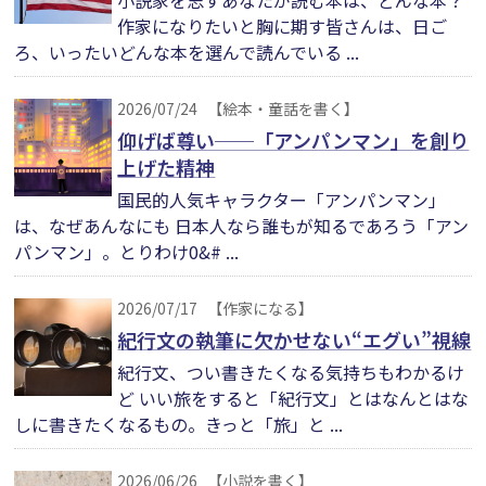
小説家を志すあなたが読む本は、どんな本？
作家になりたいと胸に期す皆さんは、日ご
ろ、いったいどんな本を選んで読んでいる ...
2026/07/24
【絵本・童話を書く】
仰げば尊い──「アンパンマン」を創り
上げた精神
国民的人気キャラクター「アンパンマン」
は、なぜあんなにも 日本人なら誰もが知るであろう「アン
パンマン」。とりわけ0&# ...
2026/07/17
【作家になる】
紀行文の執筆に欠かせない“エグい”視線
紀行文、つい書きたくなる気持ちもわかるけ
ど いい旅をすると「紀行文」とはなんとはな
しに書きたくなるもの。きっと「旅」と ...
2026/06/26
【小説を書く】