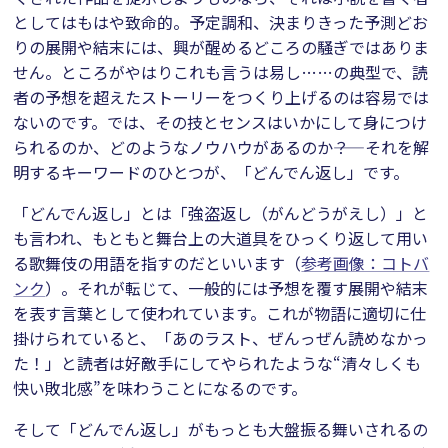
としてはもはや致命的。予定調和、決まりきった予測どお
りの展開や結末には、興が醒めるどころの騒ぎではありま
せん。ところがやはりこれも言うは易し……の典型で、読
者の予想を超えたストーリーをつくり上げるのは容易では
ないのです。では、その技とセンスはいかにして身につけ
られるのか、どのようなノウハウがあるのか――？ それを解
明するキーワードのひとつが、「どんでん返し」です。
「どんでん返し」とは「強盗返し（がんどうがえし）」と
も言われ、もともと舞台上の大道具をひっくり返して用い
る歌舞伎の用語を指すのだといいます（
参考画像：コトバ
ンク
）。それが転じて、一般的には予想を覆す展開や結末
を表す言葉として使われています。これが物語に適切に仕
掛けられていると、「あのラスト、ぜんっぜん読めなかっ
た！」と読者は好敵手にしてやられたような“清々しくも
快い敗北感”を味わうことになるのです。
そして「どんでん返し」がもっとも大盤振る舞いされるの