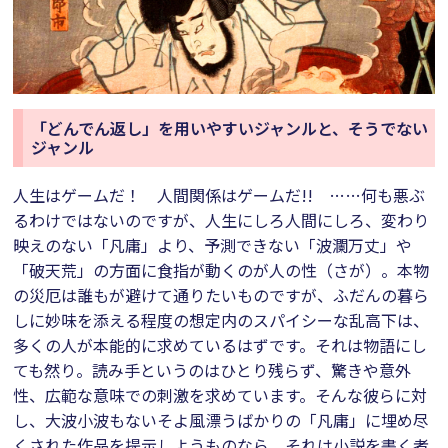
「どんでん返し」を用いやすいジャンルと、そうでない
ジャンル
人生はゲームだ！ 人間関係はゲームだ!! ……何も悪ぶ
るわけではないのですが、人生にしろ人間にしろ、変わり
映えのない「凡庸」より、予測できない「波瀾万丈」や
「破天荒」の方面に食指が動くのが人の性（さが）。本物
の災厄は誰もが避けて通りたいものですが、ふだんの暮ら
しに妙味を添える程度の想定内のスパイシーな乱高下は、
多くの人が本能的に求めているはずです。それは物語にし
ても然り。読み手というのはひとり残らず、驚きや意外
性、広範な意味での刺激を求めています。そんな彼らに対
し、大波小波もないそよ風漂うばかりの「凡庸」に埋め尽
くされた作品を提示しようものなら、それは小説を書く者