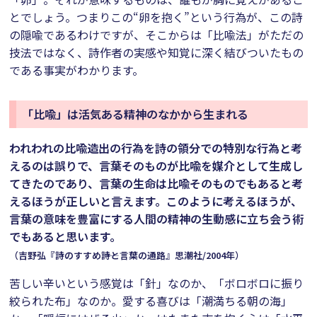
とでしょう。つまりこの“卵を抱く”という行為が、この詩
の隠喩であるわけですが、そこからは「比喩法」がただの
技法ではなく、詩作者の実感や知覚に深く結びついたもの
である事実がわかります。
「比喩」は活気ある精神のなかから生まれる
われわれの比喩造出の行為を詩の領分での特別な行為と考
えるのは誤りで、言葉そのものが比喩を媒介として生成し
てきたのであり、言葉の生命は比喩そのものでもあると考
えるほうが正しいと言えます。このように考えるほうが、
言葉の意味を豊富にする人間の精神の生動感に立ち会う術
でもあると思います。
（吉野弘『詩のすすめ――詩と言葉の通路』思潮社/2004年）
苦しい辛いという感覚は「針」なのか、「ボロボロに振り
絞られた布」なのか。愛する喜びは「潮満ちる朝の海」