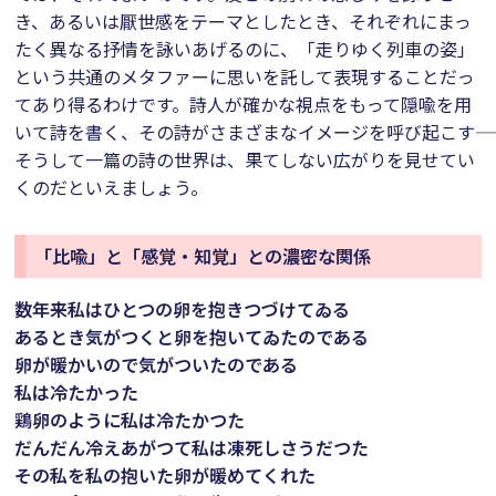
き、あるいは厭世感をテーマとしたとき、それぞれにまっ
たく異なる抒情を詠いあげるのに、「走りゆく列車の姿」
という共通のメタファーに思いを託して表現することだっ
てあり得るわけです。詩人が確かな視点をもって隠喩を用
いて詩を書く、その詩がさまざまなイメージを呼び起こす――
そうして一篇の詩の世界は、果てしない広がりを見せてい
くのだといえましょう。
「比喩」と「感覚・知覚」との濃密な関係
数年来私はひとつの卵を抱きつづけてゐる
あるとき気がつくと卵を抱いてゐたのである
卵が暖かいので気がついたのである
私は冷たかった
鶏卵のように私は冷たかつた
だんだん冷えあがつて私は凍死しさうだつた
その私を私の抱いた卵が暖めてくれた