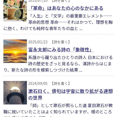
2025/07/10
【詩を書く】
「革命」はあなたの心のなかにある
「人生」と「文学」の最重要エレメント──
革命的思想 革命──それはかつて、理想を胸
に抱く、わけても純粋な青年たちの血と ...
2025/01/22
【詩を書く】
富永太郎にみる詩の「象徴性」
系譜から躍り出たひとりの詩人 日本における
詩の歴史をざっと見るなら、漢詩からはじま
り、新たな詩の形を模索しつづけた結果 ...
2024/09/05
【詩を書く】
漱石曰く、俳句は宇宙に散り拡がる連想
の世界
「師」として漱石が照らした道 夏目漱石が教
職に就いていたことはよく知られていますが、根のところ