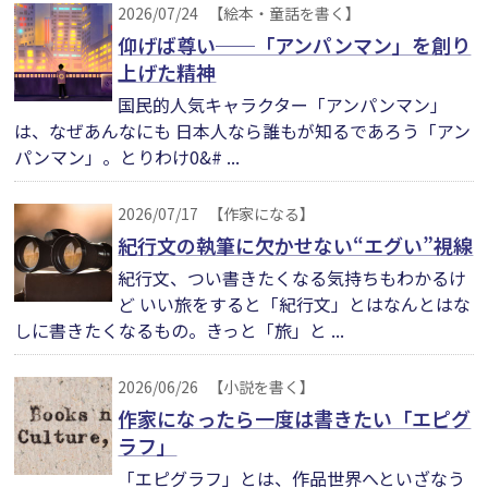
2026/07/24
【絵本・童話を書く】
仰げば尊い──「アンパンマン」を創り
上げた精神
国民的人気キャラクター「アンパンマン」
は、なぜあんなにも 日本人なら誰もが知るであろう「アン
パンマン」。とりわけ0&# ...
2026/07/17
【作家になる】
紀行文の執筆に欠かせない“エグい”視線
紀行文、つい書きたくなる気持ちもわかるけ
ど いい旅をすると「紀行文」とはなんとはな
しに書きたくなるもの。きっと「旅」と ...
2026/06/26
【小説を書く】
作家になったら一度は書きたい「エピグ
ラフ」
「エピグラフ」とは、作品世界へといざなう