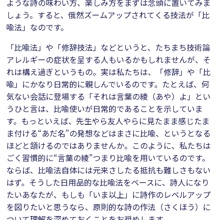
ような詩の味わい方、楽しみ方をまずは念頭に置いてみま
しょう。すると、俄然ズームアップされてくる技法が「比
喩法」なのです。
「比喩法」や「修辞技法」などというと、たちまち技術論
アレルギーの症状を呈する人もいるかもしれませんが、そ
れは構え過ぎというもの。実は私たちは、「修辞」や「比
喩」にかなり日常的に親しんでいるのです。たとえば、何
気ない会話に登場する「それは言葉の綾（あや）よ」とい
うひと言は、比喩使いが日常的であることを示していま
す。もっといえば、先生やら友人やらに見たまま感じたま
ま付ける“あだ名”の発想などはまさに比喩、というとなる
ほどと頷けるのではありませんか。このように、私たちは
ごく習慣的に“言葉の綾”つまり比喩を用いているのです。
ならば、比喩法自体には元来さしたる抵抗も難しさもない
はず。そうした日用品的な比喩法をベースに、詩人になり
たいあなたが、もしも「いま以上」に詩作のレベルアップ
を図りたいと思うなら、原則的な詩の作法（さくほう）に
ついて理解を深めておくことをお奨めします。