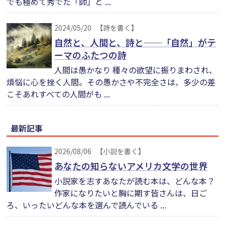
でも極めて秀でた「師」と ...
2024/05/20
【詩を書く】
自然と、人間と、詩と──「自然」がテ
ーマのふたつの詩
人間は愚かなり 種々の欲望に振りまわされ、
煩悩に心を挫く人間。その愚かさや不完全さは、多少の差
こそあれすべての人間がも ...
最新記事
2026/08/06
【小説を書く】
あなたの知らないアメリカ文学の世界
小説家を志すあなたが読む本は、どんな本？
作家になりたいと胸に期す皆さんは、日ご
ろ、いったいどんな本を選んで読んでいる ...