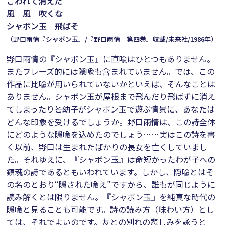
こわれて消えた
風 風 吹くな
シャボン玉 飛ばそ
（野口雨情『シャボン玉』/『野口雨情 第四巻』収載/未来社/1986年）
野口雨情の『シャボン玉』に直喩はひとつもありません。
またフレーズ的には隠喩も含まれていません。では、この
作品に比喩が用いられていないかといえば、そんなことは
ありません。シャボン玉が屋根まで飛んだり飛ばずに消え
てしまったり――と幼子がシャボン玉で遊ぶ情景に、あなたは
どんな印象を受けるでしょうか。野口雨情は、この詩全体
にどのような隠喩を込めたのでしょう……実はこの詩を書
く以前、野口は生まれたばかりの長女を亡くしていまし
た。それゆえに、『シャボン玉』は命短かったわが子への
鎮魂の詩であるともいわれています。しかし、隠喩とはそ
の名のとおり“隠された喩え”ですから、誰もが同じように
読み解くとは限りません。『シャボン玉』を純真な時代の
隠喩と見ることも可能です。詩の読み方（味わい方）とし
ては、それでよいのです。友との別れの悲しみを詠うと