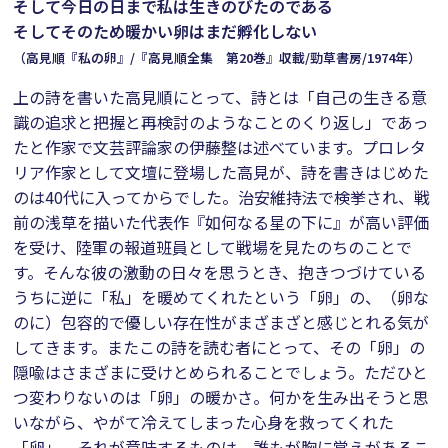
そして今日の日まで私は生きのびたのである
そしてそのため暖かい卵はまだ孵化しない
（高見順『私の卵』/『高見順全集 第20巻』収載/勁草書房/1974年）
上の詩を書いた高見順にとって、詩とは「自己の生きる意
識の追求と把握と再検討のようなことのくり返し」であっ
たと作家で文芸評論家の伊藤整は述べています。プロレタ
リア作家として文壇に登場した高見が、詩を書きはじめた
のは40代に入ってからでした。治安維持法で検挙され、戦
前の浅草を描いた代表作『如何なる星の下に』が高い評価
を受け、陸軍の報道班員として戦場を見たのちのことで
す。そんな彼の激動の日々を思うとき、抱きつづけている
うちに逆に「私」を暖めてくれたという「卵」の、（卵な
のに）包容的で優しい存在性がまざまざと感じとれる気が
してきます。またこの詩を読む者にとって、その「卵」の
隠喩はさまざまに受けとめられることでしょう。ただひと
つ変わりないのは「卵」の暖かさ。何かを生み出そうと思
いながら、やがて冷えてしまった心身を救ってくれた
「卵」。それが意味するものは、誰もが胸に覚えがあるこ