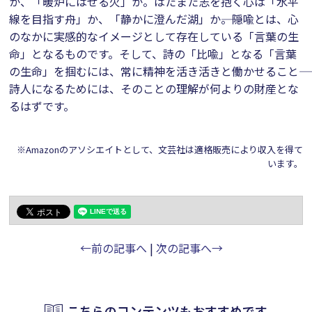
か、「暖炉にはぜる火」か。はたまた志を抱く心は「水平
線を目指す舟」か、「静かに澄んだ湖」か――。隠喩とは、心
のなかに実感的なイメージとして存在している「言葉の生
命」となるものです。そして、詩の「比喩」となる「言葉
の生命」を掴むには、常に精神を活き活きと働かせること――
詩人になるためには、そのことの理解が何よりの財産とな
るはずです。
※Amazonのアソシエイトとして、文芸社は適格販売により収入を得て
います。
←前の記事へ
|
次の記事へ→
こちらのコンテンツもおすすめです