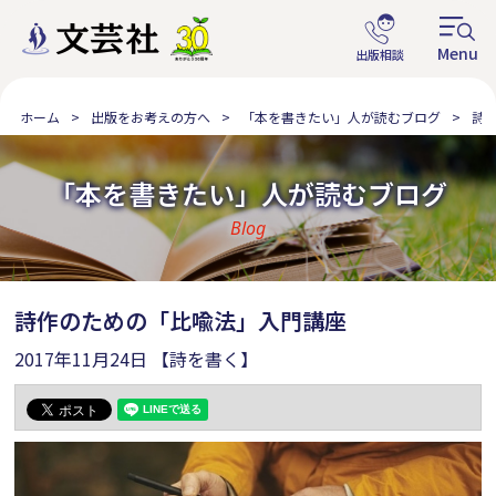
ホーム
出版をお考えの方へ
「本を書きたい」人が読むブログ
詩
「本を書きたい」人が読むブログ
Blog
詩作のための「比喩法」入門講座
2017年11月24日
【詩を書く】