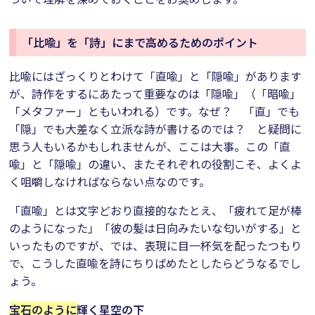
「比喩」を「詩」にまで高めるためのポイント
比喩にはざっくりとわけて「直喩」と「隠喩」があります
が、詩作をするにあたって重要なのは「隠喩」（「暗喩」
「メタファー」ともいわれる）です。なぜ？ 「直」でも
「隠」でも大差なく立派な詩が書けるのでは？ と疑問に
思う人もいるかもしれませんが、ここは大事。この「直
喩」と「隠喩」の違い、またそれぞれの役割こそ、よくよ
く咀嚼しなければならない点なのです。
「直喩」とは文字どおり直接的なたとえ、「疲れて足が棒
のようになった」「彼の髪は日向みたいな匂いがする」と
いったものですが、では、表現に目一杯気を配ったつもり
で、こうした直喩を詩にちりばめたとしたらどうなるでし
ょう。
宝石のように
輝く星空の下