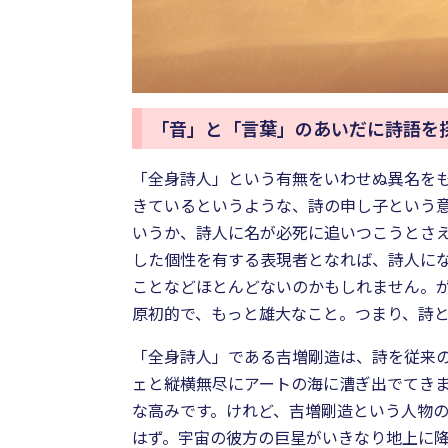
「音」と「言葉」のあいだに詩語を
「全身詩人」という有無をいわせぬ異名を
きているというような、詩の申し子という
いうか、詩人に名が必死に追いつこうとさ
した個性を有する表現者となれば、詩人に
ことなどほとんどないのかもしれません。
原初的で、もっと雄大なこと。つまり、詩
「全身詩人」である吉増剛造は、詩を従来
ェと縦横無尽にアートの海に漕ぎ出でてき
な高みです。けれど、吉増剛造という人物
はず。宇宙の彼方の巨星がいきなり地上に