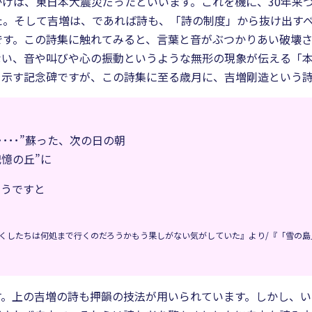
けは、東日本大震災だったといいます。これを機に、30年来
た。そして吉増は、であれば詩も、「詩の制度」から抜け出す
です。この詩集に触れてみると、言葉と音がぶつかりあい破壊
ない、音や叫びや心の振動というような無形の現象が伝える「
を示す記念碑ですが、この詩集に至る歳月に、吉増剛造という
････”蘇った、次の日の朝
記憶の丘”に
ようですと
くしたちは何処まで行くのだろうかもう果しがない気がしていた』より/『「雪の島」
す。上の吉増の詩も押韻の技法が用いられています。しかし、