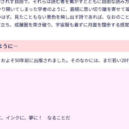
縛されず自由で、それらは読む者を驚かすとともに自由な読み
かり開いてしまった学者のように、眉根に思い切り皺を寄せて
いはず。見たこともない景色を映し出す詩であれば、なおのこ
び立ち、成層圏を突き破り、宇宙服も着ずに月面を闊歩する感覚
に――
およそ50年前に出版されました。そのなかには、まだ若い20
に、インクに、夢に！ なることだ