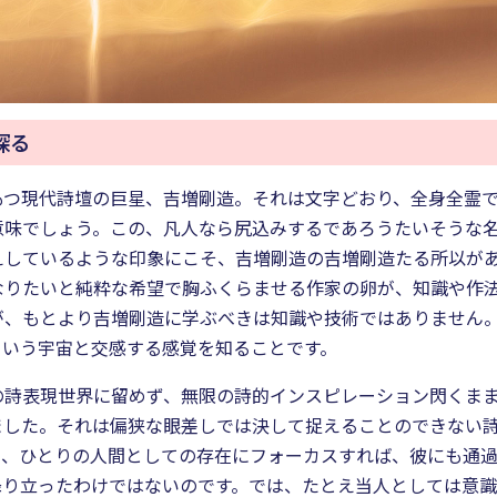
探る
もつ現代詩壇の巨星、吉増剛造。それは文字どおり、全身全霊
意味でしょう。この、凡人なら尻込みするであろうたいそうな
えしているような印象にこそ、吉増剛造の吉増剛造たる所以が
なりたいと純粋な希望で胸ふくらませる作家の卵が、知識や作
が、もとより吉増剛造に学ぶべきは知識や技術ではありません
という宇宙と交感する感覚を知ることです。
の詩表現世界に留めず、無限の詩的インスピレーション閃くま
ました。それは偏狭な眼差しでは決して捉えることのできない
の、ひとりの人間としての存在にフォーカスすれば、彼にも通
降り立ったわけではないのです。では、たとえ当人としては意