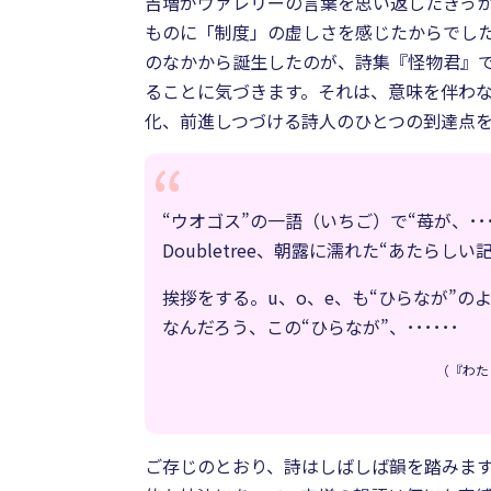
吉増がヴァレリーの言葉を思い返したきっか
ものに「制度」の虚しさを感じたからでし
のなかから誕生したのが、詩集『怪物君』
ることに気づきます。それは、意味を伴わ
化、前進しつづける詩人のひとつの到達点
“ウオゴス”の一語（いちご）で“苺が、･･
Doubletree、朝露に濡れた“あたらしい
挨拶をする。u、o、e、も“ひらなが”の
なんだろう、この“ひらなが”、･･････
（『わた
ご存じのとおり、詩はしばしば韻を踏みま