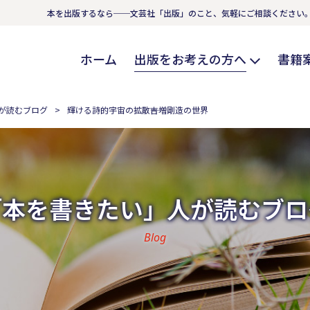
本を出版するなら──文芸社「出版」のこと、気軽にご相談ください
ホーム
出版をお考えの方へ
書籍
が読むブログ
輝ける詩的宇宙の拡散――吉増剛造の世界
「本を書きたい」人が読むブロ
Blog