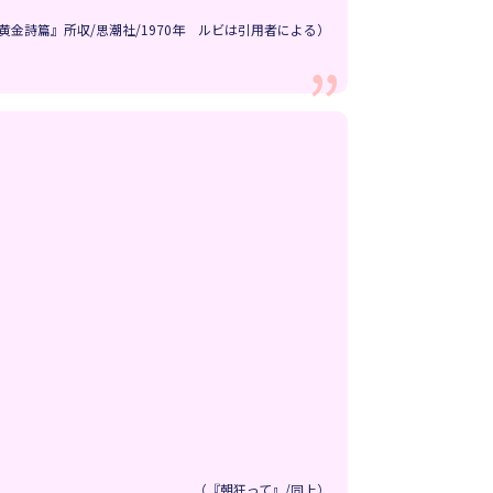
黄金詩篇』所収/思潮社/1970年 ルビは引用者による）
（『朝狂って』/同上）