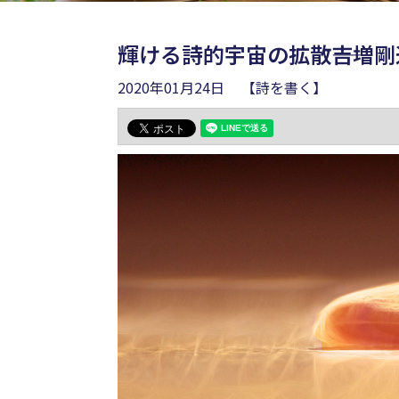
輝ける詩的宇宙の拡散――吉増
2020年01月24日
【詩を書く】