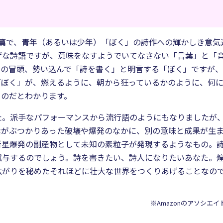
2篇で、青年（あるいは少年）「ぼく」の詩作への輝かしき意気
げな詩語ですが、意味をなすようでいてなさない「言葉」と「
』の冒頭、勢い込んで「詩を書く」と明言する「ぼく」ですが
「ぼく」が、燃えるように、朝から狂っているかのように、何
るのだとわかります。
た。派手なパフォーマンスから流行語のようにもなりましたが
素がぶつかりあった破壊や爆発のなかに、別の意味と成果が生
新星爆発の副産物として未知の素粒子が発現するようなもの。
賦与するのでしょう。詩を書きたい、詩人になりたいあなた。
広がりを秘めたそれほどに壮大な世界をつくりあげることなの
※Amazonのアソシエ