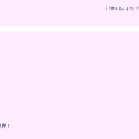
（『燃える』より/『
世界！