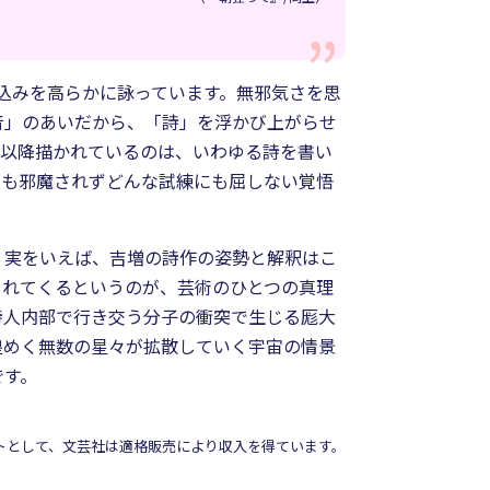
込みを高らかに詠っています。無邪気さを思
音」のあいだから、「詩」を浮かび上がらせ
、以降描かれているのは、いわゆる詩を書い
にも邪魔されずどんな試練にも屈しない覚悟
、実をいえば、吉増の詩作の姿勢と解釈はこ
まれてくるというのが、芸術のひとつの真理
詩人内部で行き交う分子の衝突で生じる厖大
煌めく無数の星々が拡散していく宇宙の情景
です。
イトとして、文芸社は適格販売により収入を得ています。